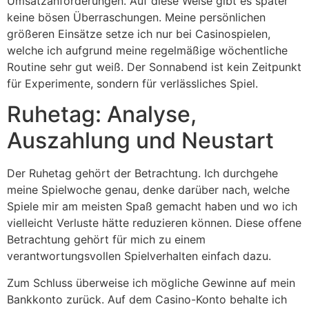
Umsatzanforderungen. Auf diese Weise gibt es später
keine bösen Überraschungen. Meine persönlichen
größeren Einsätze setze ich nur bei Casinospielen,
welche ich aufgrund meine regelmäßige wöchentliche
Routine sehr gut weiß. Der Sonnabend ist kein Zeitpunkt
für Experimente, sondern für verlässliches Spiel.
Ruhetag: Analyse,
Auszahlung und Neustart
Der Ruhetag gehört der Betrachtung. Ich durchgehe
meine Spielwoche genau, denke darüber nach, welche
Spiele mir am meisten Spaß gemacht haben und wo ich
vielleicht Verluste hätte reduzieren können. Diese offene
Betrachtung gehört für mich zu einem
verantwortungsvollen Spielverhalten einfach dazu.
Zum Schluss überweise ich mögliche Gewinne auf mein
Bankkonto zurück. Auf dem Casino-Konto behalte ich