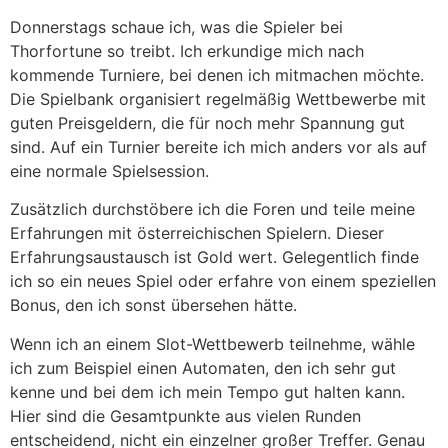
Donnerstags schaue ich, was die Spieler bei
Thorfortune so treibt. Ich erkundige mich nach
kommende Turniere, bei denen ich mitmachen möchte.
Die Spielbank organisiert regelmäßig Wettbewerbe mit
guten Preisgeldern, die für noch mehr Spannung gut
sind. Auf ein Turnier bereite ich mich anders vor als auf
eine normale Spielsession.
Zusätzlich durchstöbere ich die Foren und teile meine
Erfahrungen mit österreichischen Spielern. Dieser
Erfahrungsaustausch ist Gold wert. Gelegentlich finde
ich so ein neues Spiel oder erfahre von einem speziellen
Bonus, den ich sonst übersehen hätte.
Wenn ich an einem Slot-Wettbewerb teilnehme, wähle
ich zum Beispiel einen Automaten, den ich sehr gut
kenne und bei dem ich mein Tempo gut halten kann.
Hier sind die Gesamtpunkte aus vielen Runden
entscheidend, nicht ein einzelner großer Treffer. Genau