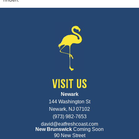
VISIT US
Newark
144 Washington St
Newark, NJ 07102
(973) 982-7653
david@eatfreshcoast.com
New Brunswick
Coming Soon
90 New Street