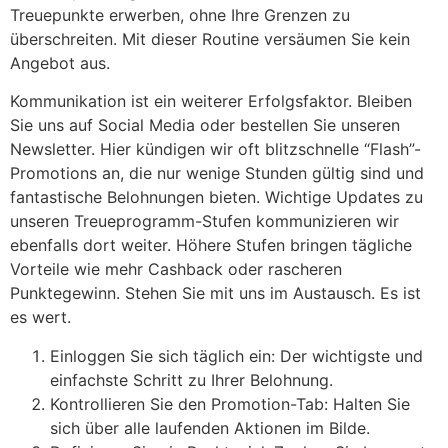
Treuepunkte erwerben, ohne Ihre Grenzen zu
überschreiten. Mit dieser Routine versäumen Sie kein
Angebot aus.
Kommunikation ist ein weiterer Erfolgsfaktor. Bleiben
Sie uns auf Social Media oder bestellen Sie unseren
Newsletter. Hier kündigen wir oft blitzschnelle “Flash”-
Promotions an, die nur wenige Stunden gültig sind und
fantastische Belohnungen bieten. Wichtige Updates zu
unseren Treueprogramm-Stufen kommunizieren wir
ebenfalls dort weiter. Höhere Stufen bringen tägliche
Vorteile wie mehr Cashback oder rascheren
Punktegewinn. Stehen Sie mit uns im Austausch. Es ist
es wert.
Einloggen Sie sich täglich ein: Der wichtigste und
einfachste Schritt zu Ihrer Belohnung.
Kontrollieren Sie den Promotion-Tab: Halten Sie
sich über alle laufenden Aktionen im Bilde.