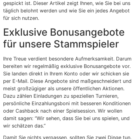
gespickt ist. Dieser Artikel zeigt Ihnen, wie Sie bei uns
täglich belohnt werden und wie Sie ein jedes Angebot
für sich nutzen.
Exklusive Bonusangebote
für unsere Stammspieler
Ihre Treue verdient besondere Aufmerksamkeit. Darum
bereiten wir regelmäßig exklusive Bonusangebote vor.
Sie landen direkt in Ihrem Konto oder wir schicken sie
per E-Mail. Diese Angebote sind maßgeschneidert und
meist großzügiger als unsere öffentlichen Aktionen.
Dazu zählen Einladungen zu speziellen Turnieren,
persönliche Einzahlungsboni mit besseren Konditionen
oder Cashback nach einer Spielsession. Wir wollen
damit sagen: “Wir sehen, dass Sie bei uns spielen, und
wir schätzen das.”
Damit Sie nichts verpassen, sollten Sie zwei Dinge tun.