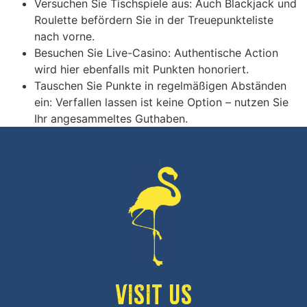
Versuchen Sie Tischspiele aus: Auch Blackjack und
Roulette befördern Sie in der Treuepunkteliste
nach vorne.
Besuchen Sie Live-Casino: Authentische Action
wird hier ebenfalls mit Punkten honoriert.
Tauschen Sie Punkte in regelmäßigen Abständen
ein: Verfallen lassen ist keine Option – nutzen Sie
Ihr angesammeltes Guthaben.
VISIT US