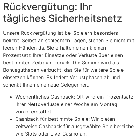
Rückvergütung: Ihr
tägliches Sicherheitsnetz
Unsere Rückvergütung ist bei Spielern besonders
beliebt. Selbst an schlechten Tagen, stehen Sie nicht mit
leeren Händen da. Sie erhalten einen kleinen
Prozentsatz Ihrer Einsätze oder Verluste über einen
bestimmten Zeitraum zurück. Die Summe wird als
Bonusguthaben verbucht, das Sie für weitere Spiele
einsetzen können. Es federt Verlustphasen ab und
schenkt Ihnen eine neue Gelegenheit.
Wöchentliches Cashback: Oft wird ein Prozentsatz
Ihrer Nettoverluste einer Woche am Montag
zurückerstattet.
Cashback für bestimmte Spiele: Wir bieten
zeitweise Cashback für ausgewählte Spielbereiche
wie Slots oder Live-Casino an.