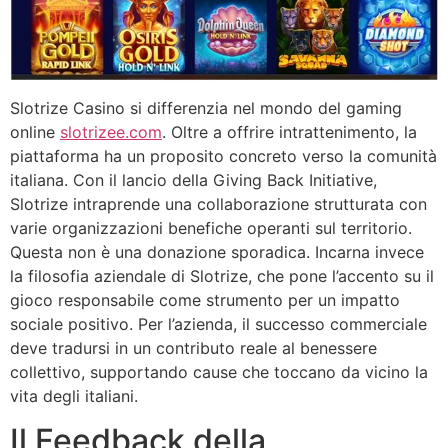
Slotrize Casino si differenzia nel mondo del gaming
online
slotrizee.com
. Oltre a offrire intrattenimento, la
piattaforma ha un proposito concreto verso la comunità
italiana. Con il lancio della Giving Back Initiative,
Slotrize intraprende una collaborazione strutturata con
varie organizzazioni benefiche operanti sul territorio.
Questa non è una donazione sporadica. Incarna invece
la filosofia aziendale di Slotrize, che pone l’accento su il
gioco responsabile come strumento per un impatto
sociale positivo. Per l’azienda, il successo commerciale
deve tradursi in un contributo reale al benessere
collettivo, supportando cause che toccano da vicino la
vita degli italiani.
Il Feedback della