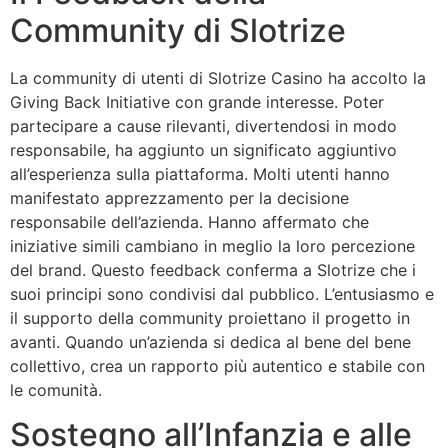
Community di Slotrize
La community di utenti di Slotrize Casino ha accolto la
Giving Back Initiative con grande interesse. Poter
partecipare a cause rilevanti, divertendosi in modo
responsabile, ha aggiunto un significato aggiuntivo
all’esperienza sulla piattaforma. Molti utenti hanno
manifestato apprezzamento per la decisione
responsabile dell’azienda. Hanno affermato che
iniziative simili cambiano in meglio la loro percezione
del brand. Questo feedback conferma a Slotrize che i
suoi principi sono condivisi dal pubblico. L’entusiasmo e
il supporto della community proiettano il progetto in
avanti. Quando un’azienda si dedica al bene del bene
collettivo, crea un rapporto più autentico e stabile con
le comunità.
Sostegno all’Infanzia e alle