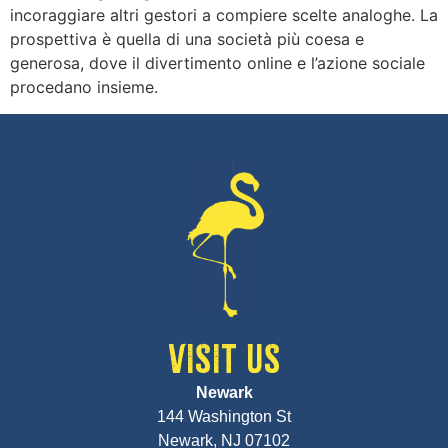
incoraggiare altri gestori a compiere scelte analoghe. La
prospettiva è quella di una società più coesa e
generosa, dove il divertimento online e l’azione sociale
procedano insieme.
VISIT US
Newark
144 Washington St
Newark, NJ 07102