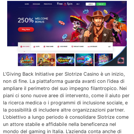
L’Giving Back Initiative per Slotrize Casino è un inizio,
non di fine. La piattaforma guarda avanti con l’idea di
ampliare il perimetro del suo impegno filantropico. Nei
piani ci sono nuove aree di intervento, come il aiuto per
la ricerca medica o i programmi di inclusione sociale, e
la possibilità di includere altre organizzazioni partner.
L’obiettivo a lungo periodo è consolidare Slotrize come
un attore stabile e affidabile nella beneficenza nel
mondo del gaming in Italia. L’azienda conta anche di