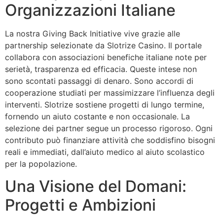
Organizzazioni Italiane
La nostra Giving Back Initiative vive grazie alle
partnership selezionate da Slotrize Casino. Il portale
collabora con associazioni benefiche italiane note per
serietà, trasparenza ed efficacia. Queste intese non
sono scontati passaggi di denaro. Sono accordi di
cooperazione studiati per massimizzare l’influenza degli
interventi. Slotrize sostiene progetti di lungo termine,
fornendo un aiuto costante e non occasionale. La
selezione dei partner segue un processo rigoroso. Ogni
contributo può finanziare attività che soddisfino bisogni
reali e immediati, dall’aiuto medico al aiuto scolastico
per la popolazione.
Una Visione del Domani:
Progetti e Ambizioni