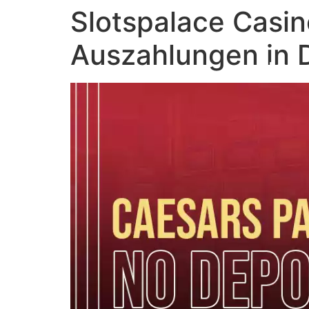
content
Slotspalace Casi
Auszahlungen in 
About