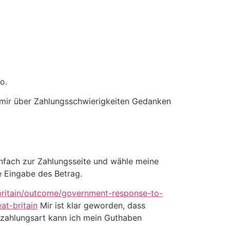
o.
e mir über Zahlungsschwierigkeiten Gedanken
infach zur Zahlungsseite und wähle meine
e Eingabe des Betrag.
-britain/outcome/government-response-to-
at-britain
Mir ist klar geworden, dass
szahlungsart kann ich mein Guthaben