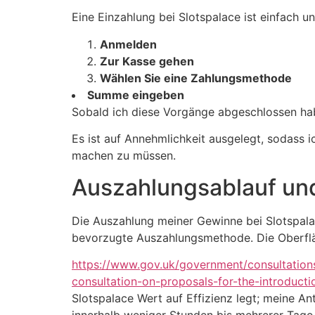
Eine Einzahlung bei Slotspalace ist einfach u
Anmelden
Zur Kasse gehen
Wählen Sie eine Zahlungsmethode
Summe eingeben
Sobald ich diese Vorgänge abgeschlossen hab
Es ist auf Annehmlichkeit ausgelegt, sodass
machen zu müssen.
Auszahlungsablauf un
Die Auszahlung meiner Gewinne bei Slotspala
bevorzugte Auszahlungsmethode. Die Oberfläc
https://www.gov.uk/government/consultation
consultation-on-proposals-for-the-introducti
Slotspalace Wert auf Effizienz legt; meine 
innerhalb weniger Stunden bis mehrerer Tage