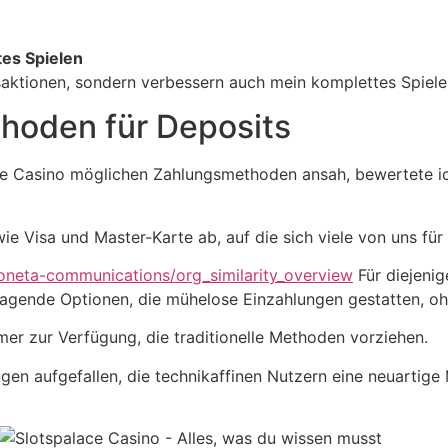
tes Spielen
aktionen, sondern verbessern auch mein komplettes Spieler
hoden für Deposits
ace Casino möglichen Zahlungsmethoden ansah, bewertete ich
ie Visa und Master-Karte ab, auf die sich viele von uns für
neta-communications/org_similarity_overview
Für diejenig
agende Optionen, die mühelose Einzahlungen gestatten, o
r zur Verfügung, die traditionelle Methoden vorziehen.
gen aufgefallen, die technikaffinen Nutzern eine neuartige