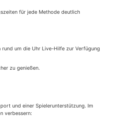
gszeiten für jede Methode deutlich
n rund um die Uhr Live-Hilfe zur Verfügung
her zu genießen.
pport und einer Spielerunterstützung. Im
en verbessern: