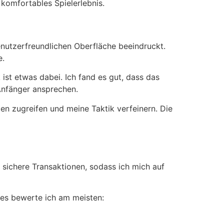
komfortables Spielerlebnis.
enutzerfreundlichen Oberfläche beeindruckt.
e.
 ist etwas dabei. Ich fand es gut, dass das
 Anfänger ansprechen.
en zugreifen und meine Taktik verfeinern. Die
 sichere Transaktionen, sodass ich mich auf
des bewerte ich am meisten: