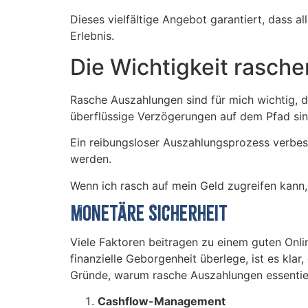
Dieses vielfältige Angebot garantiert, dass a
Erlebnis.
Die Wichtigkeit rasch
Rasche Auszahlungen sind für mich wichtig, da
überflüssige Verzögerungen auf dem Pfad sin
Ein reibungsloser Auszahlungsprozess verbes
werden.
Wenn ich rasch auf mein Geld zugreifen kann,
Monetäre Sicherheit
Viele Faktoren beitragen zu einem guten Onli
finanzielle Geborgenheit überlege, ist es klar
Gründe, warum rasche Auszahlungen essentiel
Cashflow-Management