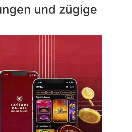
lungen und zügige
der Online