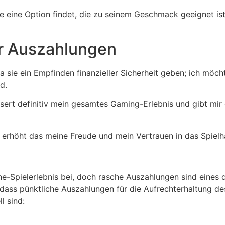
lle eine Option findet, die zu seinem Geschmack geeignet is
er Auszahlungen
 sie ein Empfinden finanzieller Sicherheit geben; ich möch
d.
sert definitiv mein gesamtes Gaming-Erlebnis und gibt mir
 erhöht das meine Freude und mein Vertrauen in das Spielh
ne-Spielerlebnis bei, doch rasche Auszahlungen sind eines 
, dass pünktliche Auszahlungen für die Aufrechterhaltung des
l sind: