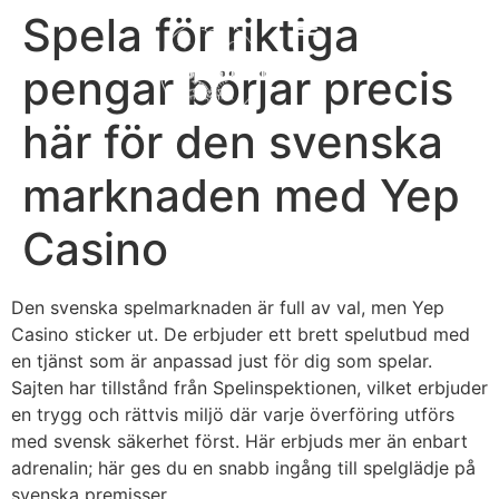
content
Spela för riktiga
pengar börjar precis
här för den svenska
marknaden med Yep
Casino
Den svenska spelmarknaden är full av val, men Yep
Casino sticker ut. De erbjuder ett brett spelutbud med
en tjänst som är anpassad just för dig som spelar.
Sajten har tillstånd från Spelinspektionen, vilket erbjuder
en trygg och rättvis miljö där varje överföring utförs
med svensk säkerhet först. Här erbjuds mer än enbart
adrenalin; här ges du en snabb ingång till spelglädje på
svenska premisser.