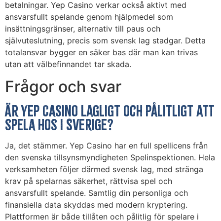
betalningar. Yep Casino verkar också aktivt med
ansvarsfullt spelande genom hjälpmedel som
insättningsgränser, alternativ till paus och
självuteslutning, precis som svensk lag stadgar. Detta
totalansvar bygger en säker bas där man kan trivas
utan att välbefinnandet tar skada.
Frågor och svar
Är Yep Casino lagligt och pålitligt att
spela hos i Sverige?
Ja, det stämmer. Yep Casino har en full spellicens från
den svenska tillsynsmyndigheten Spelinspektionen. Hela
verksamheten följer därmed svensk lag, med stränga
krav på spelarnas säkerhet, rättvisa spel och
ansvarsfullt spelande. Samtlig din personliga och
finansiella data skyddas med modern kryptering.
Plattformen är både tillåten och pålitlig för spelare i