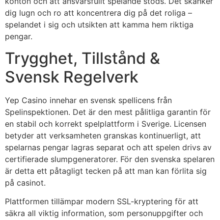
konton och att ansvarsfullt spelande stöds. Det skänker
dig lugn och ro att koncentrera dig på det roliga –
spelandet i sig och utsikten att kamma hem riktiga
pengar.
Trygghet, Tillstånd &
Svensk Regelverk
Yep Casino innehar en svensk spellicens från
Spelinspektionen. Det är den mest pålitliga garantin för
en stabil och korrekt spelplattform i Sverige. Licensen
betyder att verksamheten granskas kontinuerligt, att
spelarnas pengar lagras separat och att spelen drivs av
certifierade slumpgeneratorer. För den svenska spelaren
är detta ett påtagligt tecken på att man kan förlita sig
på casinot.
Plattformen tillämpar modern SSL-kryptering för att
säkra all viktig information, som personuppgifter och