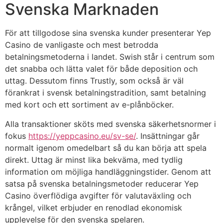
Svenska Marknaden
För att tillgodose sina svenska kunder presenterar Yep
Casino de vanligaste och mest betrodda
betalningsmetoderna i landet. Swish står i centrum som
det snabba och lätta valet för både deposition och
uttag. Dessutom finns Trustly, som också är väl
förankrat i svensk betalningstradition, samt betalning
med kort och ett sortiment av e-plånböcker.
Alla transaktioner sköts med svenska säkerhetsnormer i
fokus
https://yeppcasino.eu/sv-se/
. Insättningar går
normalt igenom omedelbart så du kan börja att spela
direkt. Uttag är minst lika bekväma, med tydlig
information om möjliga handläggningstider. Genom att
satsa på svenska betalningsmetoder reducerar Yep
Casino överflödiga avgifter för valutaväxling och
krångel, vilket erbjuder en renodlad ekonomisk
upplevelse för den svenska spelaren.