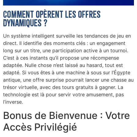
Comment Opèrent les Offres
Dynamiques ?
Un système intelligent surveille les tendances de jeu en
direct. Il identifie des moments clés : un engagement
long sur un titre, une participation active à un tournoi.
C’est à ces instants qu’il propose une récompense
adaptée. Nulle chose n’est laissé au hasard, tout est
adapté. Si vous êtes à une machine à sous sur l’Égypte
antique, une offre surprise pourrait lancer une chasse au
trésor virtuelle, avec des tours gratuits à gagner. La
technologie est là pour servir votre amusement, pas
l’inverse.
Bonus de Bienvenue : Votre
Accès Privilégié