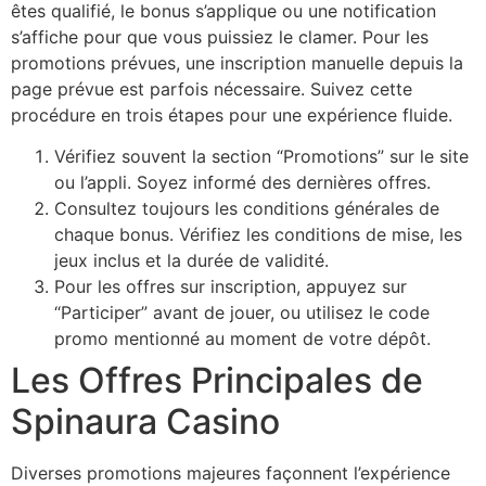
êtes qualifié, le bonus s’applique ou une notification
s’affiche pour que vous puissiez le clamer. Pour les
promotions prévues, une inscription manuelle depuis la
page prévue est parfois nécessaire. Suivez cette
procédure en trois étapes pour une expérience fluide.
Vérifiez souvent la section “Promotions” sur le site
ou l’appli. Soyez informé des dernières offres.
Consultez toujours les conditions générales de
chaque bonus. Vérifiez les conditions de mise, les
jeux inclus et la durée de validité.
Pour les offres sur inscription, appuyez sur
“Participer” avant de jouer, ou utilisez le code
promo mentionné au moment de votre dépôt.
Les Offres Principales de
Spinaura Casino
Diverses promotions majeures façonnent l’expérience