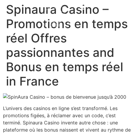
content
Spinaura Casino –
Promotions en temps
réel Offres
passionnantes and
Bonus en temps réel
in France
L’univers des casinos en ligne s’est transformé. Les
promotions figées, à réclamer avec un code, c’est
terminé. Spinaura Casino invente autre chose : une
plateforme où les bonus naissent et vivent au rythme de