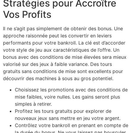
Stratégies pour Accroître
Vos Profits
Il ne s’agit pas simplement de obtenir des bonus. Une
approche raisonnée peut les convertir en leviers
performants pour votre bankroll. La clé est d’accorder
votre style de jeu aux caractéristiques de l’offre. Un
bonus avec des conditions de mise élevées sera mieux
valorisé sur des jeux à faible variance. Des tours
gratuits sans conditions de mise sont excellents pour
découvrir des machines à sous au gros potentiel.
Choisissez les promotions avec des conditions de
mise faibles, voire nulles. Les gains seront plus
simples à retirer.
Profitez les tours gratuits pour explorer de
nouveaux jeux sans mettre en jeu votre argent.
Contrôlez votre bankroll en prenant en compte de
la durée du bonus. Ne vous laissez pas bousculer