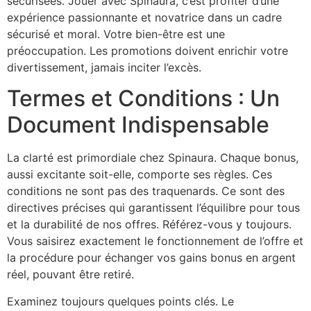
sécurisées. Jouer avec Spinaura, c’est profiter d’une
expérience passionnante et novatrice dans un cadre
sécurisé et moral. Votre bien-être est une
préoccupation. Les promotions doivent enrichir votre
divertissement, jamais inciter l’excès.
Termes et Conditions : Un
Document Indispensable
La clarté est primordiale chez Spinaura. Chaque bonus,
aussi excitante soit-elle, comporte ses règles. Ces
conditions ne sont pas des traquenards. Ce sont des
directives précises qui garantissent l’équilibre pour tous
et la durabilité de nos offres. Référez-vous y toujours.
Vous saisirez exactement le fonctionnement de l’offre et
la procédure pour échanger vos gains bonus en argent
réel, pouvant être retiré.
Examinez toujours quelques points clés. Le