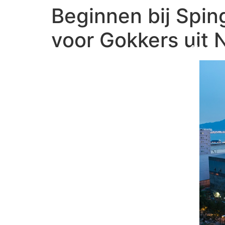
content
Beginnen bij Spin
voor Gokkers uit 
About