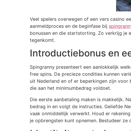
Veel spelers overwegen of een vers casino ee
aanmeldproces en de beginfase bij
spingrann
bonussen en die startstorting. Zo verkrijg je 
tegenkomt.
Introductiebonus en e
Spingranny presenteert een aanlokkelijk welk
free spins. De precieze condities kunnen vari
uit Nederland en of er beperkingen zijn voor
die aan het minimumbedrag voldoet.
Die eerste aanbetaling maken is makkelijk. Na 
bedrag in en volgt de instructies. Geliefde 
vaak onmiddellijk verwerkt. Houd er rekenin
je opbrengsten kunt opnemen. Bestudeer ze 