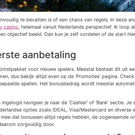
nvoudig te bevatten is of een chaos van regels. In deze an
y casino
, helemaal vanuit Nederlands perspectief. Ik loop all
een objectief beeld. Dan kun je zelf oordelen of de start hi
erste aanbetaling
omstpakket voor nieuwe spelers. Meestal bestaat dit uit ee
ëren, dus bekijk altijd even op de ‘Promoties’ pagina. Chec
 bepaalde spellen. Het bonusbedrag wordt meestal automati
ingelogd navigeer je naar de ‘Cashier’ of ‘Bank’ sectie. Je 
Nederlandse opties zoals iDEAL, Visa/Mastercard en diverse 
g mee dat bonussen altijd regels hebben, de zogenaamde o
daarom zorgvuldig door.