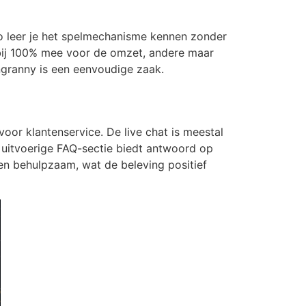
 Zo leer je het spelmechanisme kennen zonder
 bij 100% mee voor de omzet, andere maar
ingranny is een eenvoudige zaak.
oor klantenservice. De live chat is meestal
en uitvoerige FAQ-sectie biedt antwoord op
en behulpzaam, wat de beleving positief