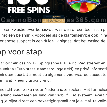
soon. Een kwestie over bonusvoorwaarden of een technisch 
s het een belangrijk voordeel als de klantenservice ook in 
rlandse support is een duidelijk signaal dat het casino d
p voor stap
 voor elk casino. Bij Spingranny klik je op ‘Registreren’ e
 valuta (Euro staat standaard ingesteld) en privé informa
minuten duurt. Je moet de algemene voorwaarden acceptere
n, wat ik een pluspunt vind.
aandacht voor zaken voor Nederlandse spelers. Het formuli
land selecteren als land van verblijf. Het systeem levert 
ijg je bijna direct een bevestigingsmail om je e-mail te val