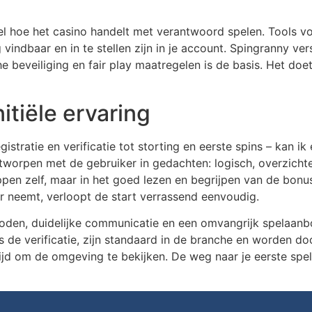
l hoe het casino handelt met verantwoord spelen. Tools voor
 vindbaar en in te stellen zijn in je account. Spingranny v
e beveiliging en fair play maatregelen is de basis. Het doet
itiële ervaring
stratie en verificatie tot storting en eerste spins – kan ik
tworpen met de gebruiker in gedachten: logisch, overzichte
appen zelf, maar in het goed lezen en begrijpen van de bonu
oor neemt, verloopt de start verrassend eenvoudig.
den, duidelijke communicatie en een omvangrijk spelaanb
 de verificatie, zijn standaard in de branche en worden do
ijd om de omgeving te bekijken. De weg naar je eerste spel