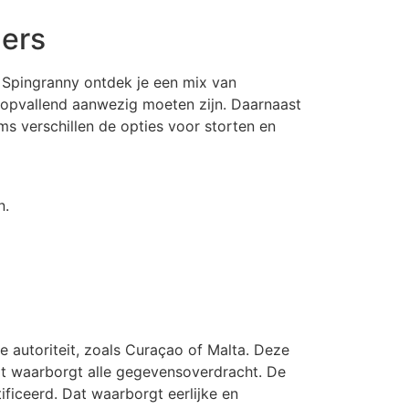
lers
 Spingranny ontdek je een mix van
 opvallend aanwezig moeten zijn. Daarnaast
oms verschillen de opties voor storten en
n.
le autoriteit, zoals Curaçao of Malta. Deze
Dit waarborgt alle gegevensoverdracht. De
ficeerd. Dat waarborgt eerlijke en