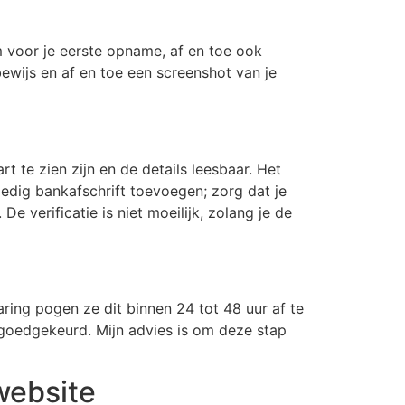
m voor je eerste opname, af en toe ook
ewijs en af en toe een screenshot van je
t te zien zijn en de details leesbaar. Het
edig bankafschrift toevoegen; zorg dat je
 verificatie is niet moeilijk, zolang je de
ing pogen ze dit binnen 24 tot 48 uur af te
s goedgekeurd. Mijn advies is om deze stap
website