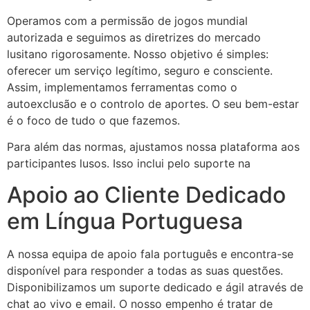
Operamos com a permissão de jogos mundial
autorizada e seguimos as diretrizes do mercado
lusitano rigorosamente. Nosso objetivo é simples:
oferecer um serviço legítimo, seguro e consciente.
Assim, implementamos ferramentas como o
autoexclusão e o controlo de aportes. O seu bem-estar
é o foco de tudo o que fazemos.
Para além das normas, ajustamos nossa plataforma aos
participantes lusos. Isso inclui pelo suporte na
Apoio ao Cliente Dedicado
em Língua Portuguesa
A nossa equipa de apoio fala português e encontra-se
disponível para responder a todas as suas questões.
Disponibilizamos um suporte dedicado e ágil através de
chat ao vivo e email. O nosso empenho é tratar de