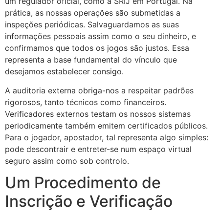
um regulador oficial, como a SRIJ em Portugal. Na
prática, as nossas operações são submetidas a
inspeções periódicas. Salvaguardamos as suas
informações pessoais assim como o seu dinheiro, e
confirmamos que todos os jogos são justos. Essa
representa a base fundamental do vínculo que
desejamos estabelecer consigo.
A auditoria externa obriga-nos a respeitar padrões
rigorosos, tanto técnicos como financeiros.
Verificadores externos testam os nossos sistemas
periodicamente também emitem certificados públicos.
Para o jogador, apostador, tal representa algo simples:
pode descontrair e entreter-se num espaço virtual
seguro assim como sob controlo.
Um Procedimento de
Inscrição e Verificação