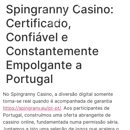
content
Spingranny Casino:
Certificado,
Confiável e
Constantemente
Empolgante a
Portugal
No Spingranny Casino, a diversão digital somente
torna-se real quando é acompanhada de garantia
https://spingrany.eu/pt-pt/
. Aos participantes de
Portugal, construímos uma oferta abrangente de
cassino online, fundamentada numa permissão séria.
Juntamos a isto uma seleção de jogos que acelera o