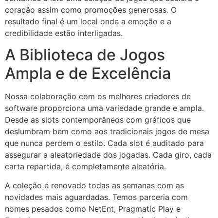
coração assim como promoções generosas. O
resultado final é um local onde a emoção e a
credibilidade estão interligadas.
A Biblioteca de Jogos
Ampla e de Excelência
Nossa colaboração com os melhores criadores de
software proporciona uma variedade grande e ampla.
Desde as slots contemporâneos com gráficos que
deslumbram bem como aos tradicionais jogos de mesa
que nunca perdem o estilo. Cada slot é auditado para
assegurar a aleatoriedade dos jogadas. Cada giro, cada
carta repartida, é completamente aleatória.
A coleção é renovado todas as semanas com as
novidades mais aguardadas. Temos parceria com
nomes pesados como NetEnt, Pragmatic Play e