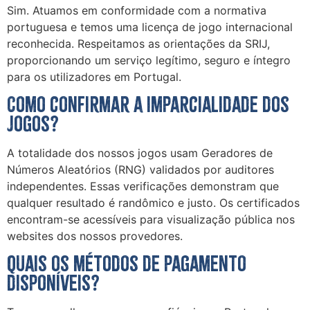
Sim. Atuamos em conformidade com a normativa
portuguesa e temos uma licença de jogo internacional
reconhecida. Respeitamos as orientações da SRIJ,
proporcionando um serviço legítimo, seguro e íntegro
para os utilizadores em Portugal.
Como confirmar a imparcialidade dos
jogos?
A totalidade dos nossos jogos usam Geradores de
Números Aleatórios (RNG) validados por auditores
independentes. Essas verificações demonstram que
qualquer resultado é randômico e justo. Os certificados
encontram-se acessíveis para visualização pública nos
websites dos nossos provedores.
Quais os métodos de pagamento
disponíveis?