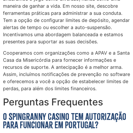
maneira de ganhar a vida. Em nosso site, descobre
ferramentas práticas para administrar a sua conduta.
Tem a opção de configurar limites de depósito, agendar
alertas de tempo ou escolher a auto-suspensão.
Incentivamos uma abordagem balanceada e estamos
presentes para suportar as suas decisões.
Cooperamos com organizações como a APAV e a Santa
Casa da Misericórdia para fornecer informações e
recursos de suporte. A antecipação é a melhor arma.
Assim, incluímos notificações de prevenção no software
e oferecemos a você a opção de estabelecer limites de
perdas, para além dos limites financeiros.
Perguntas Frequentes
O Spingranny Casino tem autorização
para funcionar em Portugal?