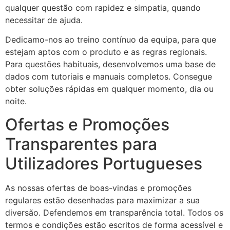
qualquer questão com rapidez e simpatia, quando
necessitar de ajuda.
Dedicamo-nos ao treino contínuo da equipa, para que
estejam aptos com o produto e as regras regionais.
Para questões habituais, desenvolvemos uma base de
dados com tutoriais e manuais completos. Consegue
obter soluções rápidas em qualquer momento, dia ou
noite.
Ofertas e Promoções
Transparentes para
Utilizadores Portugueses
As nossas ofertas de boas-vindas e promoções
regulares estão desenhadas para maximizar a sua
diversão. Defendemos em transparência total. Todos os
termos e condições estão escritos de forma acessível e