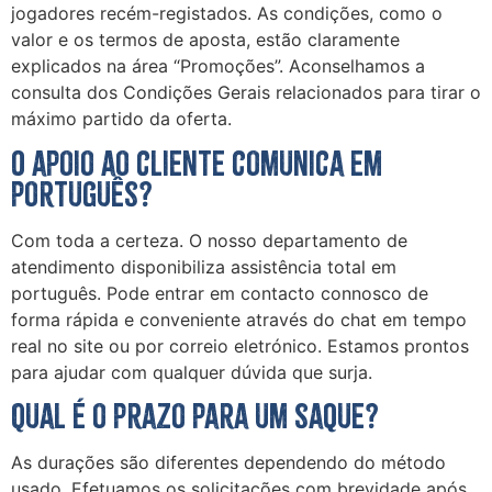
jogadores recém-registados. As condições, como o
valor e os termos de aposta, estão claramente
explicados na área “Promoções”. Aconselhamos a
consulta dos Condições Gerais relacionados para tirar o
máximo partido da oferta.
O apoio ao cliente comunica em
português?
Com toda a certeza. O nosso departamento de
atendimento disponibiliza assistência total em
português. Pode entrar em contacto connosco de
forma rápida e conveniente através do chat em tempo
real no site ou por correio eletrónico. Estamos prontos
para ajudar com qualquer dúvida que surja.
Qual é o prazo para um saque?
As durações são diferentes dependendo do método
usado. Efetuamos os solicitações com brevidade após