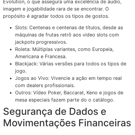
Evolution, o que assegura uma excelência de áudio,
imagem e jogabilidade rara de se encontrar. O
propósito é agradar todos os tipos de gostos.
Slots: Centenas e centenas de títulos, desde as
máquinas de frutas retrô aos video slots com
jackpots progressivos.
Roleta: Múltiplas variantes, como Europeia,
Americana e Francesa.
Blackjack: Várias versões para todos os tipos de
jogo.
Jogos ao Vivo: Vivencie a ação em tempo real
com dealers profissionais.
Outros: Vídeo Poker, Baccarat, Keno e jogos de
mesa especiais fazem parte do o catálogo.
Segurança de Dados e
Movimentações Financeiras