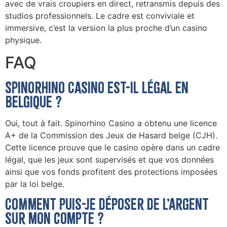
avec de vrais croupiers en direct, retransmis depuis des
studios professionnels. Le cadre est conviviale et
immersive, c’est la version la plus proche d’un casino
physique.
FAQ
Spinorhino Casino est-il légal en
Belgique ?
Oui, tout à fait. Spinorhino Casino a obtenu une licence
A+ de la Commission des Jeux de Hasard belge (CJH).
Cette licence prouve que le casino opère dans un cadre
légal, que les jeux sont supervisés et que vos données
ainsi que vos fonds profitent des protections imposées
par la loi belge.
Comment puis-je déposer de l’argent
sur mon compte ?