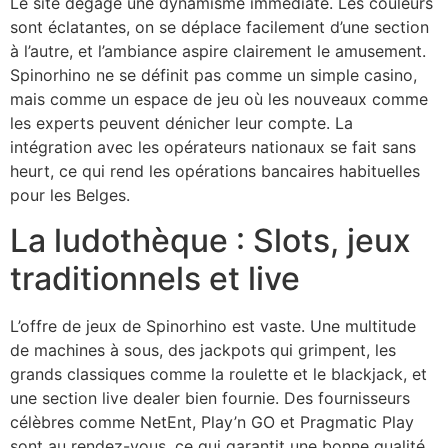
Le site dégage une dynamisme immédiate. Les couleurs
sont éclatantes, on se déplace facilement d’une section
à l’autre, et l’ambiance aspire clairement le amusement.
Spinorhino ne se définit pas comme un simple casino,
mais comme un espace de jeu où les nouveaux comme
les experts peuvent dénicher leur compte. La
intégration avec les opérateurs nationaux se fait sans
heurt, ce qui rend les opérations bancaires habituelles
pour les Belges.
La ludothèque : Slots, jeux
traditionnels et live
L’offre de jeux de Spinorhino est vaste. Une multitude
de machines à sous, des jackpots qui grimpent, les
grands classiques comme la roulette et le blackjack, et
une section live dealer bien fournie. Des fournisseurs
célèbres comme NetEnt, Play’n GO et Pragmatic Play
sont au rendez-vous, ce qui garantit une bonne qualité