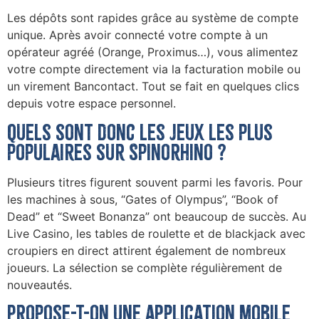
Les dépôts sont rapides grâce au système de compte
unique. Après avoir connecté votre compte à un
opérateur agréé (Orange, Proximus…), vous alimentez
votre compte directement via la facturation mobile ou
un virement Bancontact. Tout se fait en quelques clics
depuis votre espace personnel.
Quels sont donc les jeux les plus
populaires sur Spinorhino ?
Plusieurs titres figurent souvent parmi les favoris. Pour
les machines à sous, “Gates of Olympus”, “Book of
Dead” et “Sweet Bonanza” ont beaucoup de succès. Au
Live Casino, les tables de roulette et de blackjack avec
croupiers en direct attirent également de nombreux
joueurs. La sélection se complète régulièrement de
nouveautés.
Propose-t-on une application mobile