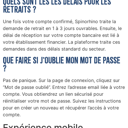
Quels sont les les délais pour les
retraits ?
Une fois votre compte confirmé, Spinorhino traite la
demande de retrait en 1 à 3 jours ouvrables. Ensuite, le
délai de réception sur votre compte bancaire est lié à
votre établissement financier. La plateforme traite ces
demandes dans des délais standard du secteur.
Que faire si j’oublie mon mot de passe
?
Pas de panique. Sur la page de connexion, cliquez sur
“Mot de passe oublié”. Entrez l’adresse email liée à votre
compte. Vous obtiendrez un lien sécurisé pour
réinitialiser votre mot de passe. Suivez les instructions
pour en créer un nouveau et récupérer l’accès à votre
compte.
Expérience mobile