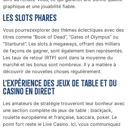
graphique et une jouabilité fiable.
Les slots phares
Vous pourrezexplorer des thèmes éclectiques avec des
titres comme “Book of Dead”, “Gates of Olympus” ou
“Starburst”. Les slots à megaways, offrant des milliers
de façons de gagner, sont également bien représentés.
Les taux de retour (RTP) sont dans la moyenne du
marché et les bonus sont nombreux. Il y a matière à
découvrir de nouvelles choses régulièrement.
L’expérience des jeux de table et du
casino en direct
Les amateurs de stratégie trouveront leur bonheur avec
une section complète de jeux de table : blackjack,
roulette européenne et française, baccara, poker. Le
point fort reste le Live Casino. Ici, vous communiquez