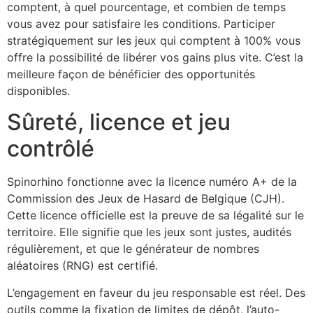
comptent, à quel pourcentage, et combien de temps
vous avez pour satisfaire les conditions. Participer
stratégiquement sur les jeux qui comptent à 100% vous
offre la possibilité de libérer vos gains plus vite. C’est la
meilleure façon de bénéficier des opportunités
disponibles.
Sûreté, licence et jeu
contrôlé
Spinorhino fonctionne avec la licence numéro A+ de la
Commission des Jeux de Hasard de Belgique (CJH).
Cette licence officielle est la preuve de sa légalité sur le
territoire. Elle signifie que les jeux sont justes, audités
régulièrement, et que le générateur de nombres
aléatoires (RNG) est certifié.
L’engagement en faveur du jeu responsable est réel. Des
outils comme la fixation de limites de dépôt, l’auto-