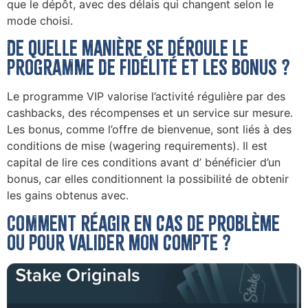
que le dépôt, avec des délais qui changent selon le
mode choisi.
De quelle manière se déroule le
programme de fidélité et les bonus ?
Le programme VIP valorise l’activité régulière par des
cashbacks, des récompenses et un service sur mesure.
Les bonus, comme l’offre de bienvenue, sont liés à des
conditions de mise (wagering requirements). Il est
capital de lire ces conditions avant d’ bénéficier d’un
bonus, car elles conditionnent la possibilité de obtenir
les gains obtenus avec.
Comment réagir en cas de problème
ou pour valider mon compte ?