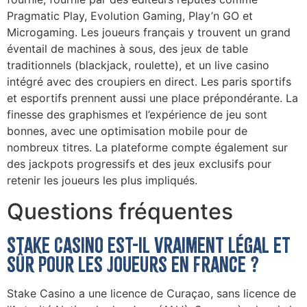
Pragmatic Play, Evolution Gaming, Play’n GO et
Microgaming. Les joueurs français y trouvent un grand
éventail de machines à sous, des jeux de table
traditionnels (blackjack, roulette), et un live casino
intégré avec des croupiers en direct. Les paris sportifs
et esportifs prennent aussi une place prépondérante. La
finesse des graphismes et l’expérience de jeu sont
bonnes, avec une optimisation mobile pour de
nombreux titres. La plateforme compte également sur
des jackpots progressifs et des jeux exclusifs pour
retenir les joueurs les plus impliqués.
Questions fréquentes
Stake Casino est-il vraiment légal et
sûr pour les joueurs en France ?
Stake Casino a une licence de Curaçao, sans licence de