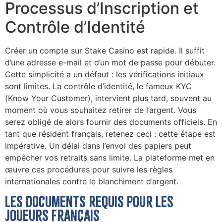
Processus d’Inscription et
Contrôle d’Identité
Créer un compte sur Stake Casino est rapide. Il suffit
d’une adresse e-mail et d’un mot de passe pour débuter.
Cette simplicité a un défaut : les vérifications initiaux
sont limites. La contrôle d’identité, le fameux KYC
(Know Your Customer), intervient plus tard, souvent au
moment où vous souhaitez retirer de l’argent. Vous
serez obligé de alors fournir des documents officiels. En
tant que résident français, retenez ceci : cette étape est
impérative. Un délai dans l’envoi des papiers peut
empêcher vos retraits sans limite. La plateforme met en
œuvre ces procédures pour suivre les règles
internationales contre le blanchiment d’argent.
Les Documents Requis pour les
Joueurs Français