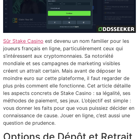
Sûr Stake Casino
est devenu un nom familier pour les
joueurs français en ligne, particulièrement ceux qui
s’intéressent aux cryptomonnaies. Sa notoriété
mondiale et ses campagnes de marketing visibles
créent un attrait certain. Mais avant de déposer le
moindre euro sur cette plateforme, il faut regarder de
plus près comment elle fonctionne. Cet article détaille
les aspects concrets de Stake Casino : sa légalité, ses
méthodes de paiement, ses jeux. L’objectif est simple :
vous donner les faits pour que vous puissiez décider en
connaissance de cause. Jouer en ligne, c’est aussi une
question de prudence.
Options de Dépôt et Retrait