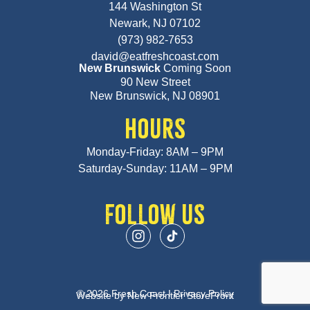
144 Washington St
Newark, NJ 07102
(973) 982-7653
david@eatfreshcoast.com
New Brunswick
Coming Soon
90 New Street
New Brunswick, NJ 08901
HOURS
Monday-Friday: 8AM – 9PM
Saturday-Sunday: 11AM – 9PM
FOLLOW US
© 2026 Fresh Coast I
Privacy Policy
Website by
New Frontier StoreFront