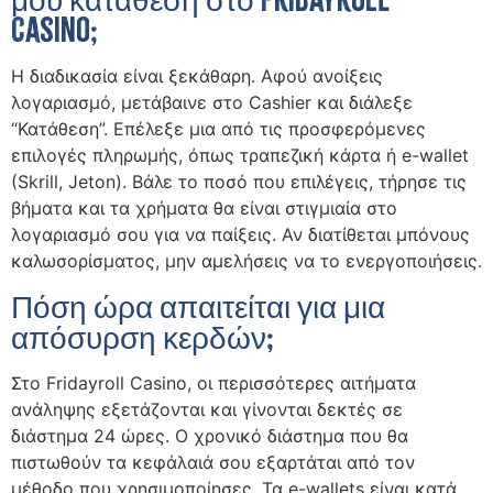
Casino;
Η διαδικασία είναι ξεκάθαρη. Αφού ανοίξεις
λογαριασμό, μετάβαινε στο Cashier και διάλεξε
“Κατάθεση”. Επέλεξε μια από τις προσφερόμενες
επιλογές πληρωμής, όπως τραπεζική κάρτα ή e-wallet
(Skrill, Jeton). Βάλε το ποσό που επιλέγεις, τήρησε τις
βήματα και τα χρήματα θα είναι στιγμιαία στο
λογαριασμό σου για να παίξεις. Αν διατίθεται μπόνους
καλωσορίσματος, μην αμελήσεις να το ενεργοποιήσεις.
Πόση ώρα απαιτείται για μια
απόσυρση κερδών;
Στο Fridayroll Casino, οι περισσότερες αιτήματα
ανάληψης εξετάζονται και γίνονται δεκτές σε
διάστημα 24 ώρες. Ο χρονικό διάστημα που θα
πιστωθούν τα κεφάλαιά σου εξαρτάται από τον
μέθοδο που χρησιμοποίησες. Τα e-wallets είναι κατά