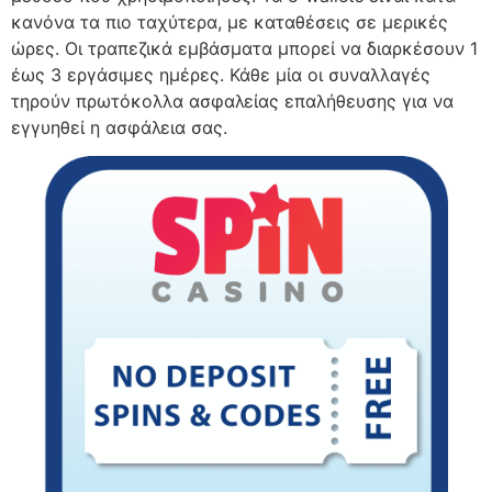
κανόνα τα πιο ταχύτερα, με καταθέσεις σε μερικές
ώρες. Οι τραπεζικά εμβάσματα μπορεί να διαρκέσουν 1
έως 3 εργάσιμες ημέρες. Κάθε μία οι συναλλαγές
τηρούν πρωτόκολλα ασφαλείας επαλήθευσης για να
εγγυηθεί η ασφάλεια σας.