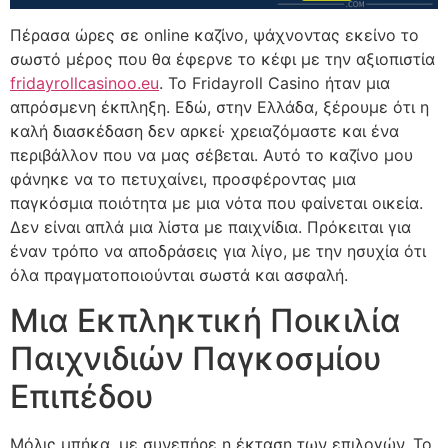
Πέρασα ώρες σε online καζίνο, ψάχνοντας εκείνο το
σωστό μέρος που θα έφερνε το κέφι με την αξιοπιστία
fridayrollcasinoo.eu
. Το Fridayroll Casino ήταν μια
απρόσμενη έκπληξη. Εδώ, στην Ελλάδα, ξέρουμε ότι η
καλή διασκέδαση δεν αρκεί· χρειαζόμαστε και ένα
περιβάλλον που να μας σέβεται. Αυτό το καζίνο μου
φάνηκε να το πετυχαίνει, προσφέροντας μια
παγκόσμια ποιότητα με μια νότα που φαίνεται οικεία.
Δεν είναι απλά μια λίστα με παιχνίδια. Πρόκειται για
έναν τρόπο να αποδράσεις για λίγο, με την ησυχία ότι
όλα πραγματοποιούνται σωστά και ασφαλή.
Μια Εκπληκτική Ποικιλία
Παιχνιδιών Παγκοσμίου
Επιπέδου
Μόλις μπήκα, με συνεπήρε η έκταση των επιλογών. Το