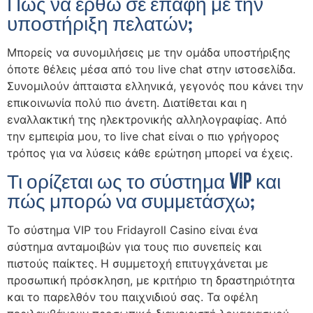
Πώς να έρθω σε επαφή με την
υποστήριξη πελατών;
Μπορείς να συνομιλήσεις με την ομάδα υποστήριξης
όποτε θέλεις μέσα από του live chat στην ιστοσελίδα.
Συνομιλούν άπταιστα ελληνικά, γεγονός που κάνει την
επικοινωνία πολύ πιο άνετη. Διατίθεται και η
εναλλακτική της ηλεκτρονικής αλληλογραφίας. Από
την εμπειρία μου, το live chat είναι ο πιο γρήγορος
τρόπος για να λύσεις κάθε ερώτηση μπορεί να έχεις.
Τι ορίζεται ως το σύστημα VIP και
πώς μπορώ να συμμετάσχω;
Το σύστημα VIP του Fridayroll Casino είναι ένα
σύστημα ανταμοιβών για τους πιο συνεπείς και
πιστούς παίκτες. Η συμμετοχή επιτυγχάνεται με
προσωπική πρόσκληση, με κριτήριο τη δραστηριότητα
και το παρελθόν του παιχνιδιού σας. Τα οφέλη