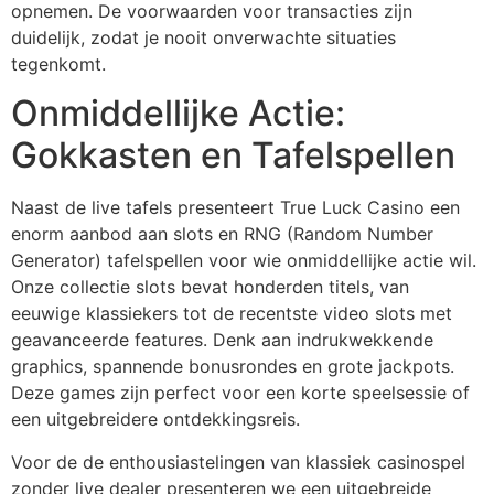
opnemen. De voorwaarden voor transacties zijn
duidelijk, zodat je nooit onverwachte situaties
tegenkomt.
Onmiddellijke Actie:
Gokkasten en Tafelspellen
Naast de live tafels presenteert True Luck Casino een
enorm aanbod aan slots en RNG (Random Number
Generator) tafelspellen voor wie onmiddellijke actie wil.
Onze collectie slots bevat honderden titels, van
eeuwige klassiekers tot de recentste video slots met
geavanceerde features. Denk aan indrukwekkende
graphics, spannende bonusrondes en grote jackpots.
Deze games zijn perfect voor een korte speelsessie of
een uitgebreidere ontdekkingsreis.
Voor de de enthousiastelingen van klassiek casinospel
zonder live dealer presenteren we een uitgebreide