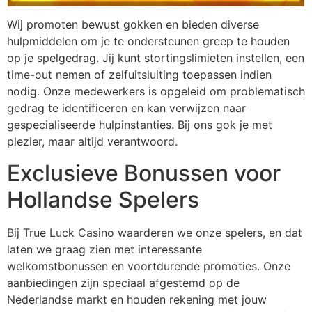
Wij promoten bewust gokken en bieden diverse
hulpmiddelen om je te ondersteunen greep te houden
op je spelgedrag. Jij kunt stortingslimieten instellen, een
time-out nemen of zelfuitsluiting toepassen indien
nodig. Onze medewerkers is opgeleid om problematisch
gedrag te identificeren en kan verwijzen naar
gespecialiseerde hulpinstanties. Bij ons gok je met
plezier, maar altijd verantwoord.
Exclusieve Bonussen voor
Hollandse Spelers
Bij True Luck Casino waarderen we onze spelers, en dat
laten we graag zien met interessante
welkomstbonussen en voortdurende promoties. Onze
aanbiedingen zijn speciaal afgestemd op de
Nederlandse markt en houden rekening met jouw