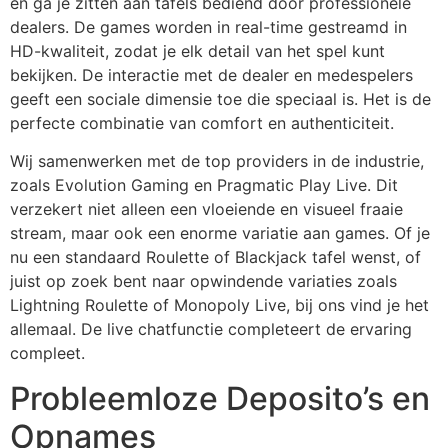
en ga je zitten aan tafels bediend door professionele
dealers. De games worden in real-time gestreamd in
HD-kwaliteit, zodat je elk detail van het spel kunt
bekijken. De interactie met de dealer en medespelers
geeft een sociale dimensie toe die speciaal is. Het is de
perfecte combinatie van comfort en authenticiteit.
Wij samenwerken met de top providers in de industrie,
zoals Evolution Gaming en Pragmatic Play Live. Dit
verzekert niet alleen een vloeiende en visueel fraaie
stream, maar ook een enorme variatie aan games. Of je
nu een standaard Roulette of Blackjack tafel wenst, of
juist op zoek bent naar opwindende variaties zoals
Lightning Roulette of Monopoly Live, bij ons vind je het
allemaal. De live chatfunctie completeert de ervaring
compleet.
Probleemloze Deposito’s en
Opnames