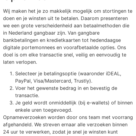
Wij maken het je zo makkelijk mogelijk om stortingen te
doen en je winsten uit te betalen. Daarom presenteren
we een grote verscheidenheid aan betaalmethoden die
in Nederland gangbaar zijn. Van gangbare
bankbetalingen en kredietkaarten tot hedendaagse
digitale portemonnees en voorafbetaalde opties. Ons
doel is om elke transactie snel, veilig en eenvoudig te
laten verlopen.
Selecteer je betalingsoptie (waaronder iDEAL,
PayPal, Visa/Mastercard, Trustly).
Voer het gewenste bedrag in en bevestig de
transactie.
Je geld wordt onmiddellijk (bij e-wallets) of binnen
enkele uren toegevoegd.
Opnameverzoeken worden door ons team met voorrang
afgehandeld. We streven ernaar alle verzoeken binnen
24 uur te verwerken, zodat je snel je winsten kunt