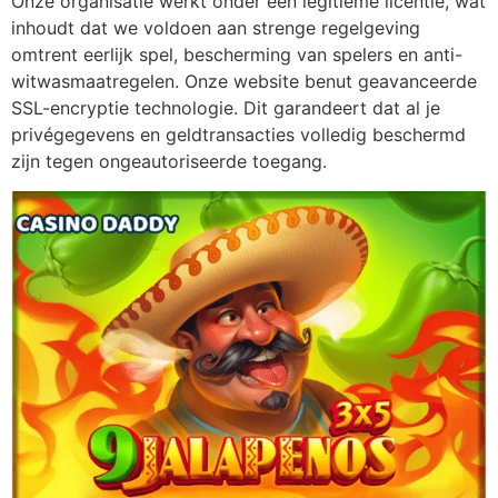
Onze organisatie werkt onder een legitieme licentie, wat
inhoudt dat we voldoen aan strenge regelgeving
omtrent eerlijk spel, bescherming van spelers en anti-
witwasmaatregelen. Onze website benut geavanceerde
SSL-encryptie technologie. Dit garandeert dat al je
privégegevens en geldtransacties volledig beschermd
zijn tegen ongeautoriseerde toegang.