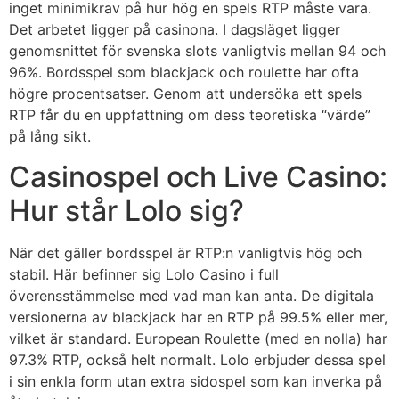
inget minimikrav på hur hög en spels RTP måste vara.
Det arbetet ligger på casinona. I dagsläget ligger
genomsnittet för svenska slots vanligtvis mellan 94 och
96%. Bordsspel som blackjack och roulette har ofta
högre procentsatser. Genom att undersöka ett spels
RTP får du en uppfattning om dess teoretiska “värde”
på lång sikt.
Casinospel och Live Casino:
Hur står Lolo sig?
När det gäller bordsspel är RTP:n vanligtvis hög och
stabil. Här befinner sig Lolo Casino i full
överensstämmelse med vad man kan anta. De digitala
versionerna av blackjack har en RTP på 99.5% eller mer,
vilket är standard. European Roulette (med en nolla) har
97.3% RTP, också helt normalt. Lolo erbjuder dessa spel
i sin enkla form utan extra sidospel som kan inverka på