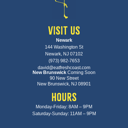
VISIT US
Newark
144 Washington St
Newark, NJ 07102
(973) 982-7653
david@eatfreshcoast.com
New Brunswick
Coming Soon
90 New Street
New Brunswick, NJ 08901
HOURS
Monday-Friday: 8AM – 9PM
Saturday-Sunday: 11AM – 9PM