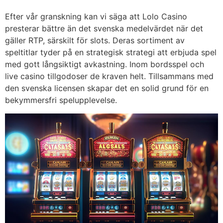
Efter vår granskning kan vi säga att Lolo Casino
presterar bättre än det svenska medelvärdet när det
gäller RTP, särskilt för slots. Deras sortiment av
speltitlar tyder på en strategisk strategi att erbjuda spel
med gott långsiktigt avkastning. Inom bordsspel och
live casino tillgodoser de kraven helt. Tillsammans med
den svenska licensen skapar det en solid grund för en
bekymmersfri spelupplevelse.