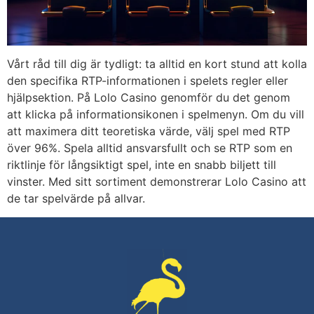
Vårt råd till dig är tydligt: ta alltid en kort stund att kolla
den specifika RTP-informationen i spelets regler eller
hjälpsektion. På Lolo Casino genomför du det genom
att klicka på informationsikonen i spelmenyn. Om du vill
att maximera ditt teoretiska värde, välj spel med RTP
över 96%. Spela alltid ansvarsfullt och se RTP som en
riktlinje för långsiktigt spel, inte en snabb biljett till
vinster. Med sitt sortiment demonstrerar Lolo Casino att
de tar spelvärde på allvar.