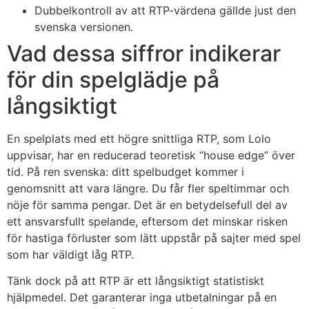
Dubbelkontroll av att RTP-värdena gällde just den
svenska versionen.
Vad dessa siffror indikerar
för din spelglädje på
långsiktigt
En spelplats med ett högre snittliga RTP, som Lolo
uppvisar, har en reducerad teoretisk “house edge” över
tid. På ren svenska: ditt spelbudget kommer i
genomsnitt att vara längre. Du får fler speltimmar och
nöje för samma pengar. Det är en betydelsefull del av
ett ansvarsfullt spelande, eftersom det minskar risken
för hastiga förluster som lätt uppstår på sajter med spel
som har väldigt låg RTP.
Tänk dock på att RTP är ett långsiktigt statistiskt
hjälpmedel. Det garanterar inga utbetalningar på en