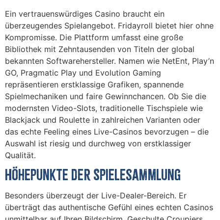
Ein vertrauenswürdiges Casino braucht ein
überzeugendes Spielangebot. Fridayroll bietet hier ohne
Kompromisse. Die Plattform umfasst eine große
Bibliothek mit Zehntausenden von Titeln der global
bekannten Softwarehersteller. Namen wie NetEnt, Play’n
GO, Pragmatic Play und Evolution Gaming
repräsentieren erstklassige Grafiken, spannende
Spielmechaniken und faire Gewinnchancen. Ob Sie die
modernsten Video-Slots, traditionelle Tischspiele wie
Blackjack und Roulette in zahlreichen Varianten oder
das echte Feeling eines Live-Casinos bevorzugen – die
Auswahl ist riesig und durchweg von erstklassiger
Qualität.
Höhepunkte der Spielesammlung
Besonders überzeugt der Live-Dealer-Bereich. Er
überträgt das authentische Gefühl eines echten Casinos
unmittelbar auf Ihren Bildschirm. Geschulte Croupiers