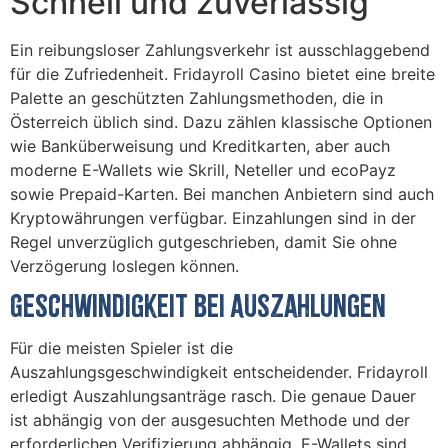
Schnell und zuverlässig
Ein reibungsloser Zahlungsverkehr ist ausschlaggebend
für die Zufriedenheit. Fridayroll Casino bietet eine breite
Palette an geschützten Zahlungsmethoden, die in
Österreich üblich sind. Dazu zählen klassische Optionen
wie Banküberweisung und Kreditkarten, aber auch
moderne E-Wallets wie Skrill, Neteller und ecoPayz
sowie Prepaid-Karten. Bei manchen Anbietern sind auch
Kryptowährungen verfügbar. Einzahlungen sind in der
Regel unverzüglich gutgeschrieben, damit Sie ohne
Verzögerung loslegen können.
Geschwindigkeit bei Auszahlungen
Für die meisten Spieler ist die
Auszahlungsgeschwindigkeit entscheidender. Fridayroll
erledigt Auszahlungsanträge rasch. Die genaue Dauer
ist abhängig von der ausgesuchten Methode und der
erforderlichen Verifizierung abhängig. E-Wallets sind