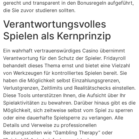
gerecht und transparent in den Bonusregeln aufgeführt,
die Sie zuvor studieren sollten.
Verantwortungsvolles
Spielen als Kernprinzip
Ein wahrhaft vertrauenswürdiges Casino übernimmt
Verantwortung für den Schutz der Spieler. Fridayroll
behandelt dieses Thema ernst und bietet eine Vielzahl
von Werkzeugen für kontrolliertes Spielen bereit. Sie
haben die Möglichkeit selbst Einzahlungsgrenzen,
Verlustgrenzen, Zeitlimits und Realitätschecks einstellen.
Diese Tools unterstützen Ihnen, die Aufsicht über Ihr
Spielaktivitäten zu bewahren. Darüber hinaus gibt es die
Möglichkeit, sich zeitweise selbst vom Spiel zu sperren
oder eine dauerhafte Spielsperre zu verlangen. Alle
Details und Verweise zu professionellen
Beratungsstellen wie “Gambling Therapy” oder