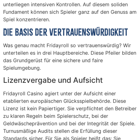
unterliegen intensiven Kontrollen. Auf diesem soliden
Fundament können sich Spieler ganz auf den Genuss am
Spiel konzentrieren.
Die Basis der Vertrauenswürdigkeit
Was genau macht Fridayroll so vertrauenswürdig? Wir
unterteilen es in drei Hauptbereiche. Diese Pfeiler bilden
das Grundgerüst für eine sichere und faire
Spielumgebung.
Lizenzvergabe und Aufsicht
Fridayroll Casino agiert unter der Aufsicht einer
etablierten europäischen Glücksspielbehörde. Diese
Lizenz ist kein Papiertiger. Sie verpflichtet den Betreiber
zu klaren Regeln beim Spielerschutz, bei der
Geldwäscheprävention und bei der Integrität der Spiele.
Turnusmäßige Audits stellen die Erfüllung dieser
Standards sicher. Für Sie als Spieler heißt das: Sie