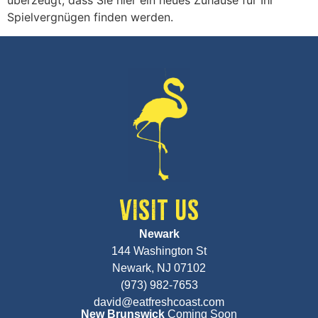
überzeugt, dass Sie hier ein neues Zuhause für Ihr
Spielvergnügen finden werden.
VISIT US
Newark
144 Washington St
Newark, NJ 07102
(973) 982-7653
david@eatfreshcoast.com
New Brunswick
Coming Soon