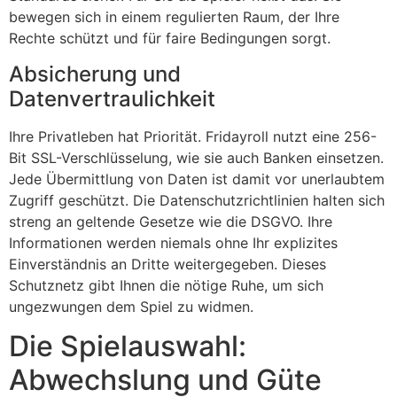
bewegen sich in einem regulierten Raum, der Ihre
Rechte schützt und für faire Bedingungen sorgt.
Absicherung und
Datenvertraulichkeit
Ihre Privatleben hat Priorität. Fridayroll nutzt eine 256-
Bit SSL-Verschlüsselung, wie sie auch Banken einsetzen.
Jede Übermittlung von Daten ist damit vor unerlaubtem
Zugriff geschützt. Die Datenschutzrichtlinien halten sich
streng an geltende Gesetze wie die DSGVO. Ihre
Informationen werden niemals ohne Ihr explizites
Einverständnis an Dritte weitergegeben. Dieses
Schutznetz gibt Ihnen die nötige Ruhe, um sich
ungezwungen dem Spiel zu widmen.
Die Spielauswahl:
Abwechslung und Güte