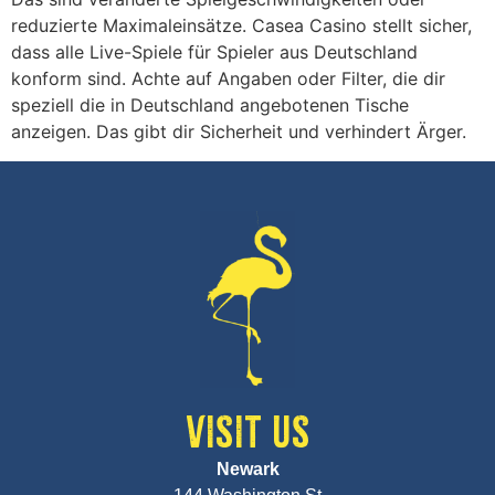
reduzierte Maximaleinsätze. Casea Casino stellt sicher,
dass alle Live-Spiele für Spieler aus Deutschland
konform sind. Achte auf Angaben oder Filter, die dir
speziell die in Deutschland angebotenen Tische
anzeigen. Das gibt dir Sicherheit und verhindert Ärger.
VISIT US
Newark