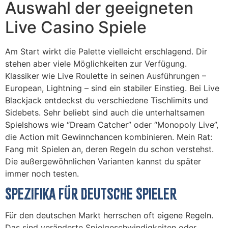
Auswahl der geeigneten
Live Casino Spiele
Am Start wirkt die Palette vielleicht erschlagend. Dir
stehen aber viele Möglichkeiten zur Verfügung.
Klassiker wie Live Roulette in seinen Ausführungen –
European, Lightning – sind ein stabiler Einstieg. Bei Live
Blackjack entdeckst du verschiedene Tischlimits und
Sidebets. Sehr beliebt sind auch die unterhaltsamen
Spielshows wie “Dream Catcher” oder “Monopoly Live”,
die Action mit Gewinnchancen kombinieren. Mein Rat:
Fang mit Spielen an, deren Regeln du schon verstehst.
Die außergewöhnlichen Varianten kannst du später
immer noch testen.
Spezifika für deutsche Spieler
Für den deutschen Markt herrschen oft eigene Regeln.
Das sind veränderte Spielgeschwindigkeiten oder