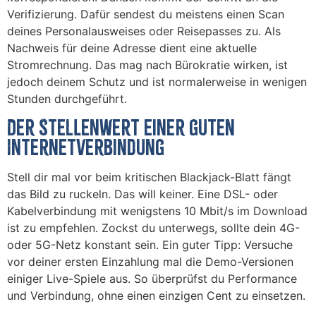
Verifizierung. Dafür sendest du meistens einen Scan
deines Personalausweises oder Reisepasses zu. Als
Nachweis für deine Adresse dient eine aktuelle
Stromrechnung. Das mag nach Bürokratie wirken, ist
jedoch deinem Schutz und ist normalerweise in wenigen
Stunden durchgeführt.
Der Stellenwert einer guten
Internetverbindung
Stell dir mal vor beim kritischen Blackjack-Blatt fängt
das Bild zu ruckeln. Das will keiner. Eine DSL- oder
Kabelverbindung mit wenigstens 10 Mbit/s im Download
ist zu empfehlen. Zockst du unterwegs, sollte dein 4G-
oder 5G-Netz konstant sein. Ein guter Tipp: Versuche
vor deiner ersten Einzahlung mal die Demo-Versionen
einiger Live-Spiele aus. So überprüfst du Performance
und Verbindung, ohne einen einzigen Cent zu einsetzen.