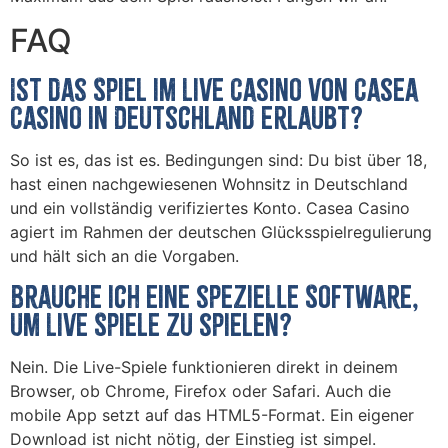
FAQ
Ist das Spiel im Live Casino von Casea
Casino in Deutschland erlaubt?
So ist es, das ist es. Bedingungen sind: Du bist über 18,
hast einen nachgewiesenen Wohnsitz in Deutschland
und ein vollständig verifiziertes Konto. Casea Casino
agiert im Rahmen der deutschen Glücksspielregulierung
und hält sich an die Vorgaben.
Brauche ich eine spezielle Software,
um Live Spiele zu spielen?
Nein. Die Live-Spiele funktionieren direkt in deinem
Browser, ob Chrome, Firefox oder Safari. Auch die
mobile App setzt auf das HTML5-Format. Ein eigener
Download ist nicht nötig, der Einstieg ist simpel.