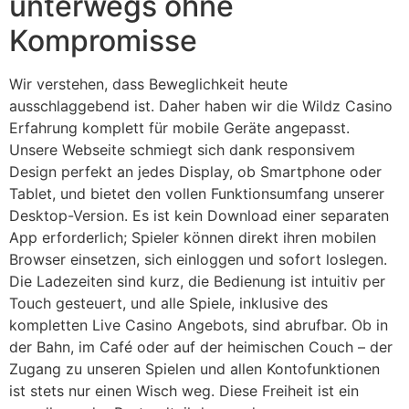
unterwegs ohne
Kompromisse
Wir verstehen, dass Beweglichkeit heute
ausschlaggebend ist. Daher haben wir die Wildz Casino
Erfahrung komplett für mobile Geräte angepasst.
Unsere Webseite schmiegt sich dank responsivem
Design perfekt an jedes Display, ob Smartphone oder
Tablet, und bietet den vollen Funktionsumfang unserer
Desktop-Version. Es ist kein Download einer separaten
App erforderlich; Spieler können direkt ihren mobilen
Browser einsetzen, sich einloggen und sofort loslegen.
Die Ladezeiten sind kurz, die Bedienung ist intuitiv per
Touch gesteuert, und alle Spiele, inklusive des
kompletten Live Casino Angebots, sind abrufbar. Ob in
der Bahn, im Café oder auf der heimischen Couch – der
Zugang zu unseren Spielen und allen Kontofunktionen
ist stets nur einen Wisch weg. Diese Freiheit ist ein