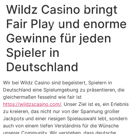
content
Wildz Casino bringt
Fair Play und enorme
Gewinne für jeden
Spieler in
Deutschland
Wir bei Wildz Casino sind begeistert, Spielern in
Deutschland eine Spielumgebung zu präsentieren, die
gleichermaßen fesselnd wie fair ist
https://wildzscasino.com/
. Unser Ziel ist es, ein Erlebnis
zu kreieren, das nicht nur von der Spannung großer
Jackpots und einer riesigen Spielauswahl lebt, sondern
auch von einem tiefen Verständnis für die Wünsche
unserer Community. Wir verstehen, dass deutsche