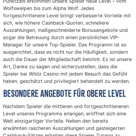
Punktzahl erklimmen unsere Spieler neue Level – vom
Wolfswelpen bis zum Alpha Wolf. Jedes
fortgeschrittenere Level bringt verbesserte Vorteile mit
sich, wie höhere Cashback-Quoten, schnellere
Auszahlungen, maßgeschneiderte Bonusangebote und
sogar die Betreuung durch einen persönlichen VIP-
Manager für unsere Top-Spieler. Das Programm ist so
ausgerichtet, dass es nicht nur die Häufigkeit, sondern
auch die Dauer der Mitgliedschaft belohnt. Es ist unsere
Art, Danke zu sagen und sicherzustellen, dass die
Spieler bei Wildz Casino mit jedem Besuch das Gefühl
haben, geschätzt und privilegiert behandelt zu werden.
Besondere Angebote für obere Level
Nachdem Spieler die mittleren und fortgeschritteneren
Level unseres Programms erlangen, eröffnet sich eine
Welt einzigartiger Vorteile. Neben den bereits
erwähnten rascheren Auszahlungen und gesteigerten
Cashback-Sätzen erhalten diese Spieler Zugang zu