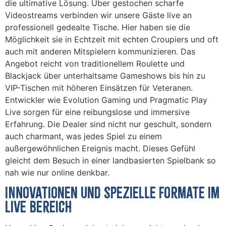
die ultimative Lösung. Über gestochen scharfe
Videostreams verbinden wir unsere Gäste live an
professionell gedealte Tische. Hier haben sie die
Möglichkeit sie in Echtzeit mit echten Croupiers und oft
auch mit anderen Mitspielern kommunizieren. Das
Angebot reicht von traditionellem Roulette und
Blackjack über unterhaltsame Gameshows bis hin zu
VIP-Tischen mit höheren Einsätzen für Veteranen.
Entwickler wie Evolution Gaming und Pragmatic Play
Live sorgen für eine reibungslose und immersive
Erfahrung. Die Dealer sind nicht nur geschult, sondern
auch charmant, was jedes Spiel zu einem
außergewöhnlichen Ereignis macht. Dieses Gefühl
gleicht dem Besuch in einer landbasierten Spielbank so
nah wie nur online denkbar.
Innovationen und spezielle Formate im
Live Bereich