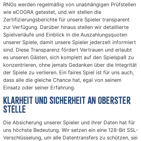
RNGs werden regelmäßig von unabhängigen Prüfstellen
wie eCOGRA getestet, und wir stellen die
Zertifizierungsberichte für unsere Spieler transparent
zur Verfügung. Darüber hinaus stellen wir detaillierte
Spielverläufe und Einblick in die Auszahlungsquoten
unserer Spiele, damit unsere Spieler jederzeit informiert
sind. Diese Transparenz fördert Vertrauen und erlaubt
es unseren Gästen, sich komplett auf den Spielspaß zu
konzentrieren, ohne jemals Gedanken über die Integrität
der Spiele zu verlieren. Ein faires Spiel ist für uns auch,
dass alle die gleiche Chance hat, egal von seinem
Einsatz oder seiner Erfahrung.
Klarheit und Sicherheit an oberster
Stelle
Die Absicherung unserer Spieler und ihrer Daten hat für
uns höchste Bedeutung. Wir setzen ein eine 128-Bit SSL-
Verschlüsselung, um alle Datentransfers zu schützen, sei