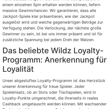
einem einzelnen Spin erhalten werden können, liefern
massive Gewinnchancen. Wir garantieren, dass alle
Jackpot-Spiele klar präsentieren, wie der Jackpot
ausgelöst wird und welche gegenwärtigen Beträge zur
Verfügung stehen. Die Verlockung, der nächste große
Gewinner zu sein, ist bei uns immer präsent und ist für
zusätzliche Spannung bei jedem Dreh der Walzen.
Das beliebte Wildz Loyalty-
Programm: Anerkennung für
Loyalität
Unser abgestuftes Loyalty-Programm ist das Herzstück
unserer Anerkennung für treue Spieler. Jeder
Spieleinsatz, ob an Slots oder Tischspielen, wird in
Loyalty-Punkte umgerechnet, die ihrerseits in reales
Cashback umgetauscht werden können. Mit wachsender