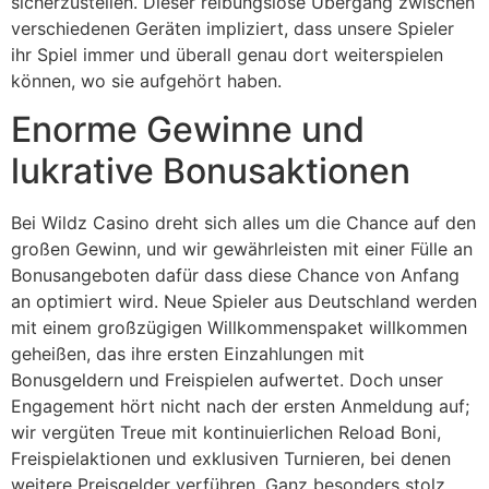
sicherzustellen. Dieser reibungslose Übergang zwischen
verschiedenen Geräten impliziert, dass unsere Spieler
ihr Spiel immer und überall genau dort weiterspielen
können, wo sie aufgehört haben.
Enorme Gewinne und
lukrative Bonusaktionen
Bei Wildz Casino dreht sich alles um die Chance auf den
großen Gewinn, und wir gewährleisten mit einer Fülle an
Bonusangeboten dafür dass diese Chance von Anfang
an optimiert wird. Neue Spieler aus Deutschland werden
mit einem großzügigen Willkommenspaket willkommen
geheißen, das ihre ersten Einzahlungen mit
Bonusgeldern und Freispielen aufwertet. Doch unser
Engagement hört nicht nach der ersten Anmeldung auf;
wir vergüten Treue mit kontinuierlichen Reload Boni,
Freispielaktionen und exklusiven Turnieren, bei denen
weitere Preisgelder verführen. Ganz besonders stolz