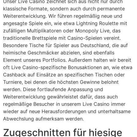
Unser Live Casino zeichnet sich aus nicht nur durch
klassische Formate, sondern auch durch permanente
Weiterentwicklung. Wir führen regelmäßig neue und
angesagte Spiele ein, wie etwa Lightning Roulette mit
zufälligen Multiplikatoren oder Monopoly Live, das
traditionelle Brettspiele mit Casino-Spielen vereint.
Besondere Tische für Spieler aus Deutschland, die auf
heimische Geschmäcker abzielen, sind ebenfalls
Element unseres Portfolios. Außerdem halten wir bereit
oft Live Casino-spezifische Bonusaktionen an, wie etwa
Cashback auf Einsätze an spezifischen Tischen oder
Turniere, bei denen die höchsten Gewinne belohnt
werden. Diese fortlaufende Anpassung und
Weiterentwicklung gewährleistet dafür, dass auch
regelmäßige Besucher in unserem Live Casino immer
wieder auf neue Herausforderungen und unterhaltsame
Abwechslung aufmerksam werden.
Zugeschnitten für hiesige