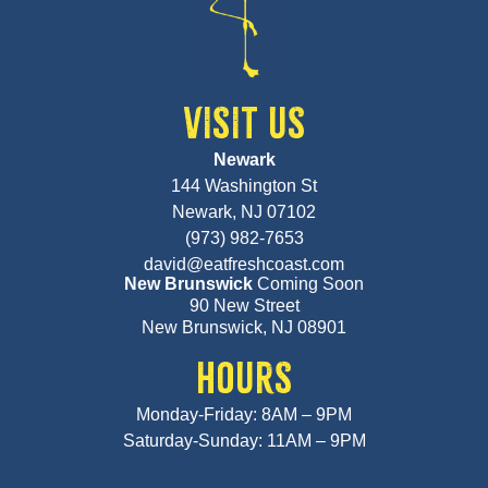
VISIT US
Newark
144 Washington St
Newark, NJ 07102
(973) 982-7653
david@eatfreshcoast.com
New Brunswick
Coming Soon
90 New Street
New Brunswick, NJ 08901
HOURS
Monday-Friday: 8AM – 9PM
Saturday-Sunday: 11AM – 9PM