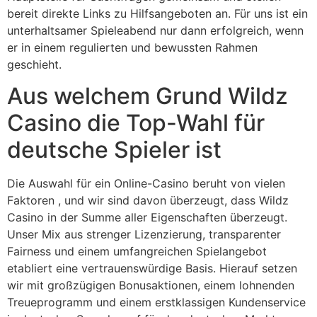
bereit direkte Links zu Hilfsangeboten an. Für uns ist ein
unterhaltsamer Spieleabend nur dann erfolgreich, wenn
er in einem regulierten und bewussten Rahmen
geschieht.
Aus welchem Grund Wildz
Casino die Top-Wahl für
deutsche Spieler ist
Die Auswahl für ein Online-Casino beruht von vielen
Faktoren , und wir sind davon überzeugt, dass Wildz
Casino in der Summe aller Eigenschaften überzeugt.
Unser Mix aus strenger Lizenzierung, transparenter
Fairness und einem umfangreichen Spielangebot
etabliert eine vertrauenswürdige Basis. Hierauf setzen
wir mit großzügigen Bonusaktionen, einem lohnenden
Treueprogramm und einem erstklassigen Kundenservice