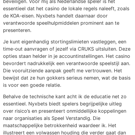
beveiligen. Voor mij als Nederlandse speler is het
essentieel dat het casino de lokale regels naleeft, zoals
de KOA-eisen. Nyxbets handelt daarnaar door
verantwoorde speelhulpmiddelen prominent aan te
presenteren.
Je kunt eigenhandig stortingslimieten vastleggen, een
time-out aanvragen of jezelf via CRUKS uitsluiten. Deze
opties staan helder in je accountinstellingen. Het casino
bevordert nadrukkelijk een verantwoorde speelstijl aan.
Die vooruitziende aanpak geeft me vertrouwen. Het
bewijst dat ze hun gokkers serieus nemen, wat de basis
is voor een goede relatie.
Behalve de technische kant acht ik de educatie net zo
essentieel. Nyxbets biedt spelers begrijpelijke uitleg
over risico’s en presenteert onmiddellijke koppelingen
naar organisaties als Speel Verstandig. Die
maatschappelijke betrokkenheid waardeer ik. Het
illustreert een volwassen houding die verder gaat dan