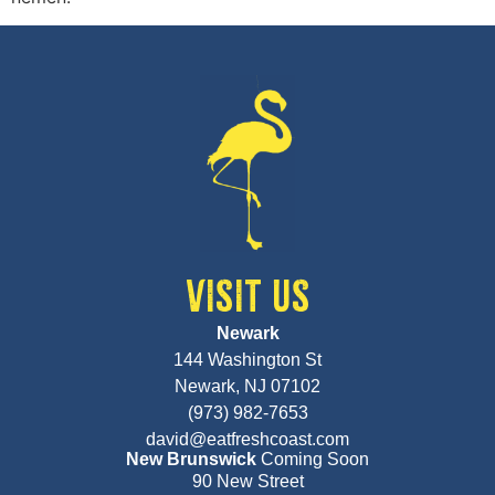
VISIT US
Newark
144 Washington St
Newark, NJ 07102
(973) 982-7653
david@eatfreshcoast.com
New Brunswick
Coming Soon
90 New Street