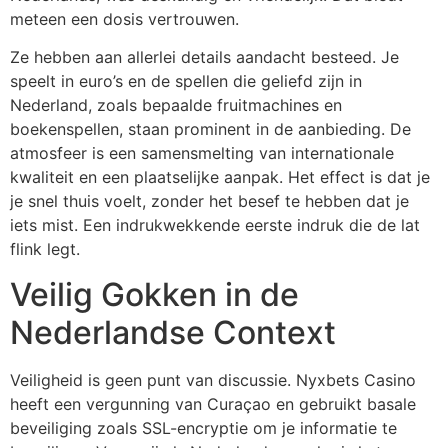
meteen een dosis vertrouwen.
Ze hebben aan allerlei details aandacht besteed. Je
speelt in euro’s en de spellen die geliefd zijn in
Nederland, zoals bepaalde fruitmachines en
boekenspellen, staan prominent in de aanbieding. De
atmosfeer is een samensmelting van internationale
kwaliteit en een plaatselijke aanpak. Het effect is dat je
je snel thuis voelt, zonder het besef te hebben dat je
iets mist. Een indrukwekkende eerste indruk die de lat
flink legt.
Veilig Gokken in de
Nederlandse Context
Veiligheid is geen punt van discussie. Nyxbets Casino
heeft een vergunning van Curaçao en gebruikt basale
beveiliging zoals SSL-encryptie om je informatie te