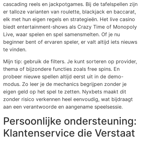
cascading reels en jackpotgames. Bij de tafelspellen zijn
er talloze varianten van roulette, blackjack en baccarat,
elk met hun eigen regels en strategieën. Het live casino
biedt entertainment-shows als Crazy Time of Monopoly
Live, waar spelen en spel samensmelten. Of je nu
beginner bent of ervaren speler, er valt altijd iets nieuws
te vinden.
Mijn tip: gebruik de filters. Je kunt sorteren op provider,
thema of bijzondere functies zoals free spins. En
probeer nieuwe spellen altijd eerst uit in de demo-
modus. Zo leer je de mechanics begrijpen zonder je
eigen geld op het spel te zetten. Nyxbets maakt dit
zonder risico verkennen heel eenvoudig, wat bijdraagt
aan een verantwoorde en aangename speelsessie.
Persoonlijke ondersteuning:
Klantenservice die Verstaat