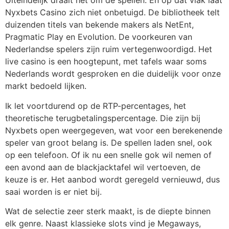
Uiteindelijk draait het om de spellen. En op dat vlak laat
Nyxbets Casino zich niet onbetuigd. De bibliotheek telt
duizenden titels van bekende makers als NetEnt,
Pragmatic Play en Evolution. De voorkeuren van
Nederlandse spelers zijn ruim vertegenwoordigd. Het
live casino is een hoogtepunt, met tafels waar soms
Nederlands wordt gesproken en die duidelijk voor onze
markt bedoeld lijken.
Ik let voortdurend op de RTP-percentages, het
theoretische terugbetalingspercentage. Die zijn bij
Nyxbets open weergegeven, wat voor een berekenende
speler van groot belang is. De spellen laden snel, ook
op een telefoon. Of ik nu een snelle gok wil nemen of
een avond aan de blackjacktafel wil vertoeven, de
keuze is er. Het aanbod wordt geregeld vernieuwd, dus
saai worden is er niet bij.
Wat de selectie zeer sterk maakt, is de diepte binnen
elk genre. Naast klassieke slots vind je Megaways,