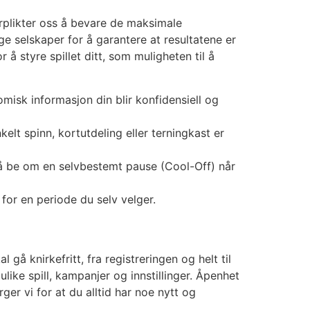
rplikter oss å bevare de maksimale
ge selskaper for å garantere at resultatene er
r å styre spillet ditt, som muligheten til å
misk informasjon din blir konfidensiell og
elt spinn, kortutdeling eller terningkast er
også be om en selvbestemt pause (Cool-Off) når
 for en periode du selv velger.
gå knirkefritt, fra registreringen og helt til
ulike spill, kampanjer og innstillinger. Åpenhet
rger vi for at du alltid har noe nytt og