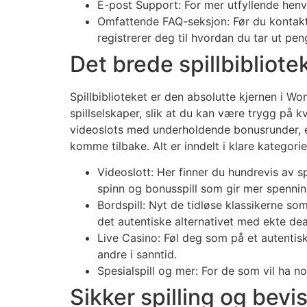
E-post Support: For mer utfyllende henve
Omfattende FAQ-seksjon: Før du kontakte
registrerer deg til hvordan du tar ut pen
Det brede spillbibliotek
Spillbiblioteket er den absolutte kjernen i W
spillselskaper, slik at du kan være trygg på k
videoslots med underholdende bonusrunder, eller
komme tilbake. Alt er inndelt i klare kategorier
Videoslott: Her finner du hundrevis av sp
spinn og bonusspill som gir mer spennin
Bordspill: Nyt de tidløse klassikerne som 
det autentiske alternativet med ekte dea
Live Casino: Føl deg som på et autentisk
andre i sanntid.
Spesialspill og mer: For de som vil ha n
Sikker spilling og bevi