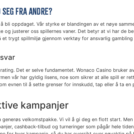
 seg fra andre?
 å bli oppdaget. Vår styrke er blandingen av et nøye sammen
ge og justerer oss spillernes vaner. Det betyr at vi har de 
 et trygt spillmiljø gjennom verktøy for ansvarlig gambling 
nsvar
strating. Det er selve fundamentet. Wonaco Casino bruker a
 vår har gyldig lisens, noe som sikrer at alle spill er rettf
om evnen til å sette grenser for innskudd, tap eller å ta en
tive kampanjer
generøs velkomstpakke. Vi vil å gi deg en flott start. Me
er, cashback-tilbud og turneringer som pågår hele tiden. Vå
rene for hver kampanje, så du har oversikt over nøyaktig på