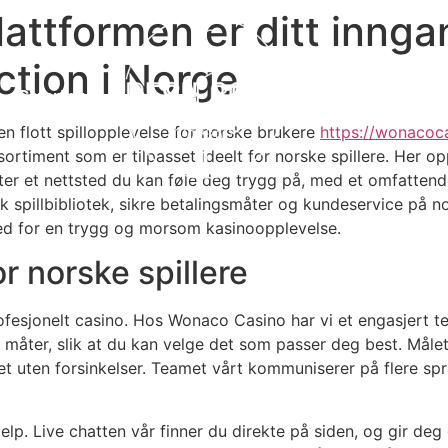
ttformen er ditt inngan
ction i Norge
Catering
Contact
Or
 en flott spillopplevelse for norske brukere
https://wonacoc
 sortiment som er tilpasset ideelt for norske spillere. Her 
etter et nettsted du kan føle deg trygg på, med et omfattend
sk spillbibliotek, sikre betalingsmåter og kundeservice på nor
ted for en trygg og morsom kasinoopplevelse.
or norske spillere
fesjonelt casino. Hos Wonaco Casino har vi et engasjert te
e måter, slik at du kan velge det som passer deg best. Målet 
let uten forsinkelser. Teamet vårt kommuniserer på flere spr
hjelp. Live chatten vår finner du direkte på siden, og gir d