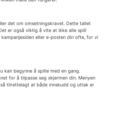
dler det om omsetningskravet. Dette tallet
 er også viktig å vite at ikke alle spill
 kampanjesiden eller e-posten din ofte, for vi
 du kan begynne å spille med en gang.
gnet for å tilpasse seg skjermen din. Menyen
så tilrettelagt at både innskudd og uttak er