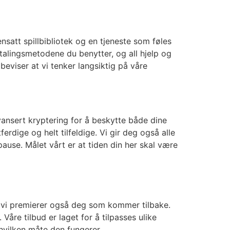
satt spillbibliotek og en tjeneste som føles
betalingsmetodene du benytter, og all hjelp og
beviser at vi tenker langsiktig på våre
vansert kryptering for å beskytte både dine
erdige og helt tilfeldige. Vi gir deg også alle
 pause. Målet vårt er at tiden din her skal være
n vi premierer også deg som kommer tilbake.
re tilbud er laget for å tilpasses ulike
 hvilken måte den fungerer.