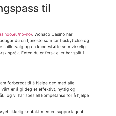
gspass til
der Online
asinoo.eu/no-no/
. Wonaco Casino har
oppdager du en tjeneste som tar beskyttelse og
e spillutvalg og en kundestøtte som virkelig
sk språk. Enten du er fersk eller har spilt i
am forberedt til å hjelpe deg med alle
vårt er å gi deg et effektivt, nyttig og
åk, og vi har spesiell kompetanse for å hjelpe
eg øyeblikkelig kontakt med en supportagent.