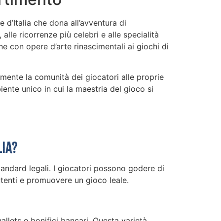
 d’Italia che dona all’avventura di
alle ricorrenze più celebri e alle specialità
ne con opere d’arte rinascimentali ai giochi di
rmente la comunità dei giocatori alle proprie
nte unico in cui la maestria del gioco si
lia?
standard legali. I giocatori possono godere di
 utenti e promuovere un gioco leale.
allets e bonifici bancari. Questa varietà