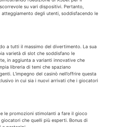
correvole su vari dispositivi. Pertanto,
l atteggiamento degli utenti, soddisfacendo le
o a tutti il massimo del divertimento. La sua
a varietà di slot che soddisfano le
tte, in aggiunta a varianti innovative che
pia libreria di temi che spaziano
genti. L’impegno del casinò nell’offrire questa
vo in cui sia i nuovi arrivati che i giocatori
le promozioni stimolanti a fare il gioco
giocatori che quelli più esperti. Bonus di
 e partecipi.