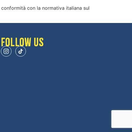
 conformità con la normativa italiana sul
FOLLOW US