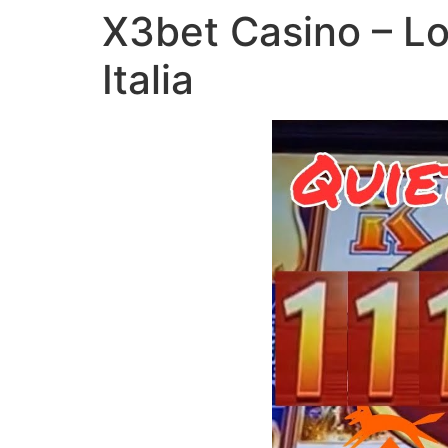
content
X3bet Casino – Lo
Italia
About