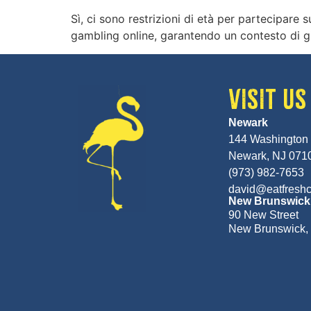
Sì, ci sono restrizioni di età per partecipare
gambling online, garantendo un contesto di gio
VISIT US
Newark
144 Washington 
Newark, NJ 071
(973) 982-7653
david@eatfresh
New Brunswick
90 New Street
New Brunswick,