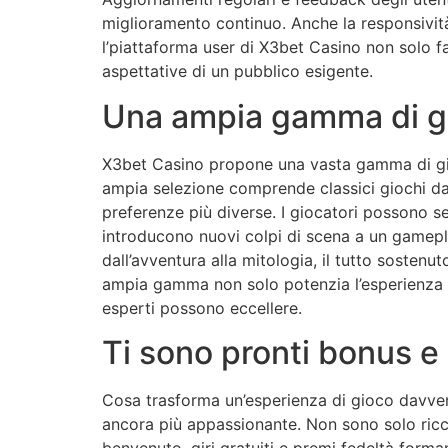
miglioramento continuo. Anche la responsività 
l’piattaforma user di X3bet Casino non solo f
aspettative di un pubblico esigente.
Una ampia gamma di gi
X3bet Casino propone una vasta gamma di gioch
ampia selezione comprende classici giochi da 
preferenze più diverse. I giocatori possono sel
introducono nuovi colpi di scena a un gamepla
dall’avventura alla mitologia, il tutto sostenu
ampia gamma non solo potenzia l’esperienza de
esperti possono eccellere.
Ti sono pronti bonus e
Cosa trasforma un’esperienza di gioco davver
ancora più appassionante. Non sono solo ricchi
benvenuto, giri gratuiti e premi fedeltà forma