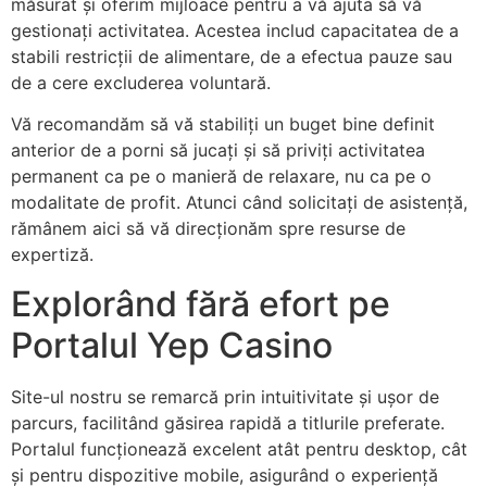
măsurat și oferim mijloace pentru a vă ajuta să vă
gestionați activitatea. Acestea includ capacitatea de a
stabili restricții de alimentare, de a efectua pauze sau
de a cere excluderea voluntară.
Vă recomandăm să vă stabiliți un buget bine definit
anterior de a porni să jucați și să priviți activitatea
permanent ca pe o manieră de relaxare, nu ca pe o
modalitate de profit. Atunci când solicitați de asistență,
rămânem aici să vă direcționăm spre resurse de
expertiză.
Explorând fără efort pe
Portalul Yep Casino
Site-ul nostru se remarcă prin intuitivitate și ușor de
parcurs, facilitând găsirea rapidă a titlurile preferate.
Portalul funcționează excelent atât pentru desktop, cât
și pentru dispozitive mobile, asigurând o experiență