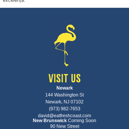
excelență.
VISIT US
Newark
144 Washington St
Newark, NJ 07102
(973) 982-7653
david@eatfreshcoast.com
New Brunswick
Coming Soon
90 New Street