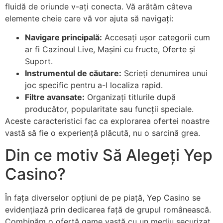
fluidă de oriunde v-ați conecta. Vă arătăm câteva
elemente cheie care vă vor ajuta să navigați:
Navigare principală:
Accesați ușor categorii cum
ar fi Cazinoul Live, Mașini cu fructe, Oferte și
Suport.
Instrumentul de căutare:
Scrieți denumirea unui
joc specific pentru a-l localiza rapid.
Filtre avansate:
Organizați titlurile după
producător, popularitate sau funcții speciale.
Aceste caracteristici fac ca explorarea ofertei noastre
vastă să fie o experiență plăcută, nu o sarcină grea.
Din ce motiv Să Alegeți Yep
Casino?
În fața diverselor opțiuni de pe piață, Yep Casino se
evidențiază prin dedicarea față de grupul românească.
Combinăm o ofertă game vastă cu un mediu securizat,