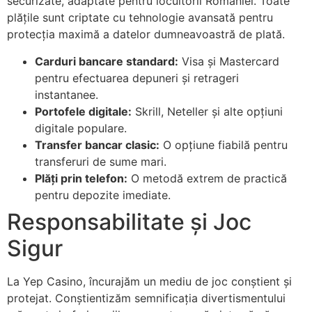
securizate, adaptate pentru locuitorii României. Toate
plățile sunt criptate cu tehnologie avansată pentru
protecția maximă a datelor dumneavoastră de plată.
Carduri bancare standard:
Visa și Mastercard
pentru efectuarea depuneri și retrageri
instantanee.
Portofele digitale:
Skrill, Neteller și alte opțiuni
digitale populare.
Transfer bancar clasic:
O opțiune fiabilă pentru
transferuri de sume mari.
Plăți prin telefon:
O metodă extrem de practică
pentru depozite imediate.
Responsabilitate și Joc
Sigur
La Yep Casino, încurajăm un mediu de joc conștient și
protejat. Conștientizăm semnificația divertismentului