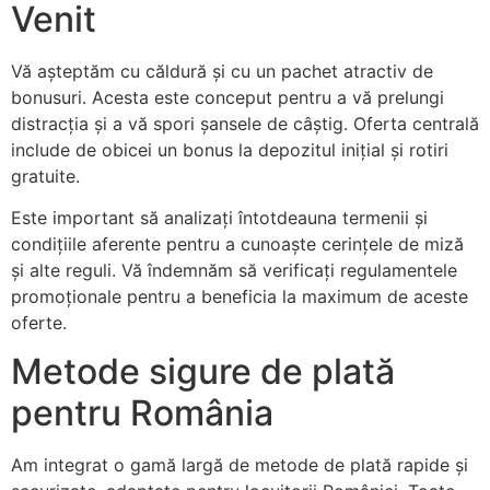
Venit
Vă așteptăm cu căldură și cu un pachet atractiv de
bonusuri. Acesta este conceput pentru a vă prelungi
distracția și a vă spori șansele de câștig. Oferta centrală
include de obicei un bonus la depozitul inițial și rotiri
gratuite.
Este important să analizați întotdeauna termenii și
condițiile aferente pentru a cunoaște cerințele de miză
și alte reguli. Vă îndemnăm să verificați regulamentele
promoționale pentru a beneficia la maximum de aceste
oferte.
Metode sigure de plată
pentru România
Am integrat o gamă largă de metode de plată rapide și