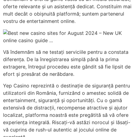
oferte relevante și un asistență dedicat. Constituim mai
mult decât o obișnuită platformă; suntem partenerul
vostru de entertainment online.
Vă îndemnăm să ne testați serviciile pentru a constata
diferența. De la înregistrarea simplă până la prima
extragere, întregul procedeu este gândit să fie lipsit de
efort și presărat de nerăbdare.
Yep Casino reprezintă o destinație de siguranță pentru
utilizatorii din România, furnizând o amestec solidă de
entertainment, siguranță și oportunități. Cu o gamă
extensivă de distracții, recompense atractive și ajutor
localizat, platforma noastră este pregătită să vă ofere
experiența integrală. Riscați-vă astăzi norocul și lăsați-
vă cuprins de rush-ul autentic al jocului online de